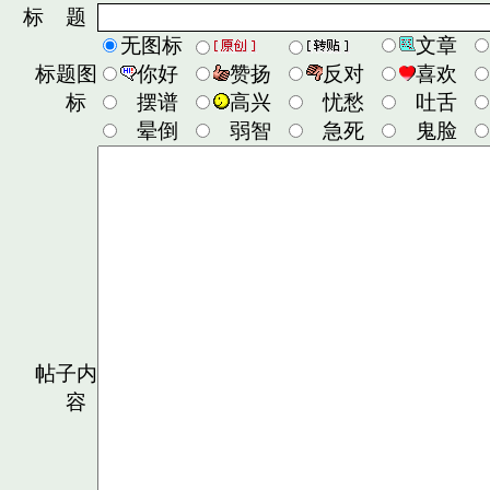
标 题
无图标
文章
标题图
你好
赞扬
反对
喜欢
标
摆谱
高兴
忧愁
吐舌
晕倒
弱智
急死
鬼脸
帖子内
容