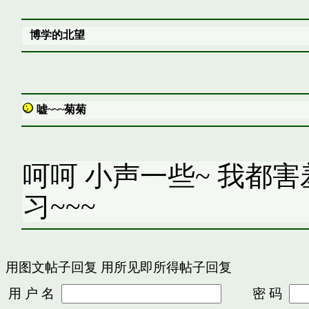
博学的北望
嘘~~~菊菊
呵呵 小声一些~ 我都
习~~~
用图文帖子回复
用所见即所得帖子回复
用 户 名
密 码