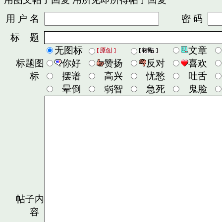
用 户 名
密 码
标 题
无图标
文章
标题图
你好
赞扬
反对
喜欢
标
摆谱
高兴
忧愁
吐舌
晕倒
弱智
急死
鬼脸
帖子内
容