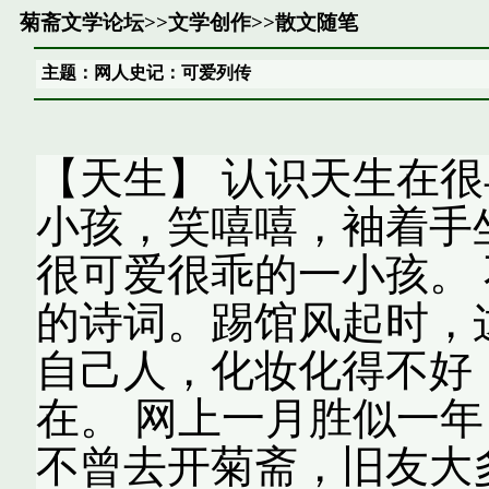
菊斋文学论坛
>>
文学创作
>>
散文随笔
主题：网人史记：可爱列传
【天生】 认识天生在
小孩，笑嘻嘻，袖着手
很可爱很乖的一小孩。
的诗词。踢馆风起时，
自己人，化妆化得不好
在。 网上一月胜似一
不曾去开菊斋，旧友大