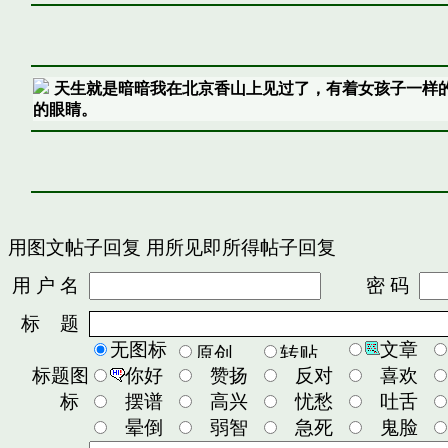
天生就是暗暗我在北京香山上见过了，有着女孩子一样
的眼睛。
用图文帖子回复
用所见即所得帖子回复
用 户 名
密 码
标 题
无图标
文章
标题图
你好
赞扬
反对
喜欢
标
摆谱
高兴
忧愁
吐舌
晕倒
弱智
急死
鬼脸