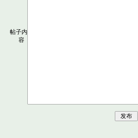
帖子内
容