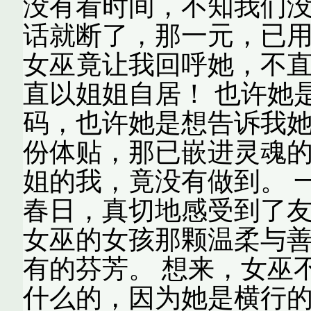
没有看时间，不知我们
话就断了，那一元，已用
女巫竟让我回呼她，不
直以姐姐自居！ 也许她
码，也许她是想告诉我
份体贴，那已嵌进灵魂
姐的我，竟没有做到。 
春日，真切地感受到了
女巫的女孩那颗温柔与
有的芬芳。 想来，女巫
什么的，因为她是横行