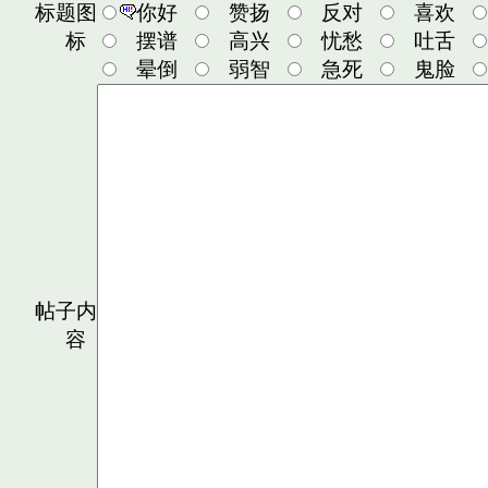
标题图
你好
赞扬
反对
喜欢
标
摆谱
高兴
忧愁
吐舌
晕倒
弱智
急死
鬼脸
帖子内
容