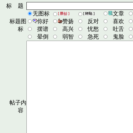
标 题
无图标
文章
标题图
你好
赞扬
反对
喜欢
标
摆谱
高兴
忧愁
吐舌
晕倒
弱智
急死
鬼脸
帖子内
容