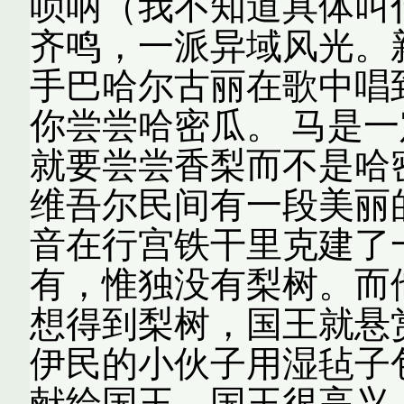
唢呐（我不知道具体叫
齐鸣，一派异域风光。
手巴哈尔古丽在歌中唱
你尝尝哈密瓜。 马是
就要尝尝香梨而不是哈
维吾尔民间有一段美丽
音在行宫铁干里克建了
有，惟独没有梨树。而
想得到梨树，国王就悬赏
伊民的小伙子用湿毡子
献给国王。国王很高兴