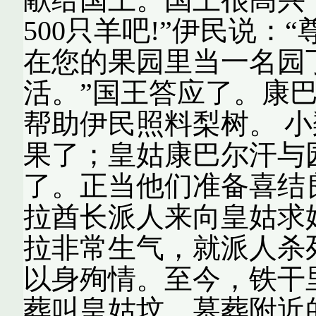
500只羊吧!”伊民说
在您的果园里当一名园
活。”国王答应了。康
帮助伊民照料梨树。 
果了；皇姑康巴尔汗与
了。正当他们准备喜结
拉酋长派人来向皇姑求
拉非常生气，就派人杀
以身殉情。至今，铁干
葬叫皇姑坟。墓葬附近