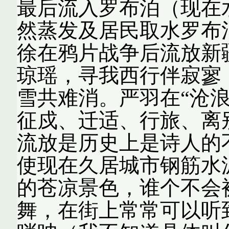
最后流入罗布泊（现在
然蒸发及居民取水罗布
徐在鸦片战争后流放新
琼瑶，寻我西行伴寂寥
雪共难消。严羽在“沧
征戍、迁适、行旅、离
流放是历史上是诗人的
使现在久居城市钢筋水
的苍凉景色，谁个不会
舞，在街上常常可以听