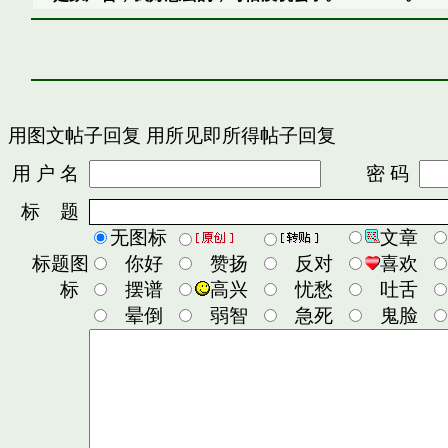
用图文帖子回复
用所见即所得帖子回复
用 户 名
密 码
标 题
无图标
文章
标题图
你好
赞扬
反对
喜欢
标
摆谱
高兴
忧愁
吐舌
晕倒
弱智
急死
鬼脸