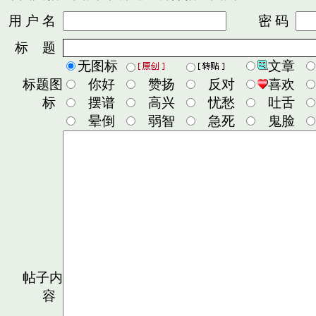
用 户 名
密 码
标 题
无图标
文章
标题图
你好
赞扬
反对
喜欢
标
摆谱
高兴
忧愁
吐舌
晕倒
弱智
急死
鬼脸
帖子内
容