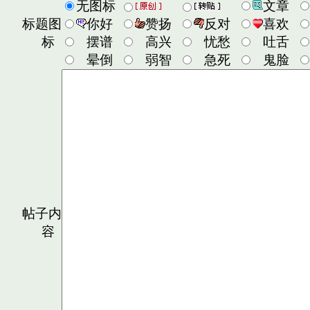
无图标
文章
标题图
你好
赞扬
反对
喜欢
标
摆谱
高兴
忧愁
吐舌
晕倒
弱智
急死
鬼脸
帖子内
容