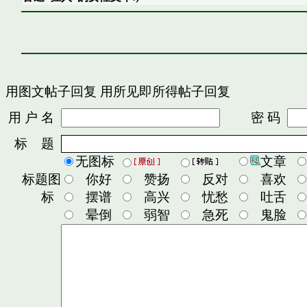
用图文帖子回复
用所见即所得帖子回复
用 户 名
密 码
标 题
无图标
文章
标题图
你好
赞扬
反对
喜欢
标
摆谱
高兴
忧愁
吐舌
晕倒
弱智
急死
鬼脸