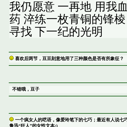
我仍愿意 一再地 用我血
药 淬练一枚青铜的锋棱
寻找 下一纪的光明
喜欢后两节，豆豆刻意地用了三种颜色是否有所象征？
不错哦，豆子
一个疯女人的呓语，像爱玲笔下的七巧；最近有人说七
鲁迅“狂人”的女性文本:)