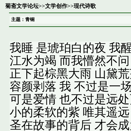
菊斋文学论坛
>>
文学创作
>>
现代诗歌
主题：青铜
我睡 是琥珀白的夜 我
江水为竭 而我懵然不问
正下起棕黑大雨 山黛荒
容颜剥落 我 不过是一
可是爱情 也不过是远处
小的柔软的紫 唯其遥远
圣在故事的背后 才会成