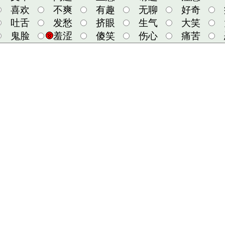
喜欢
不爽
有趣
无聊
好奇
吐舌
发愁
挤眼
生气
大笑
鬼脸
羞涩
傻笑
伤心
痛苦