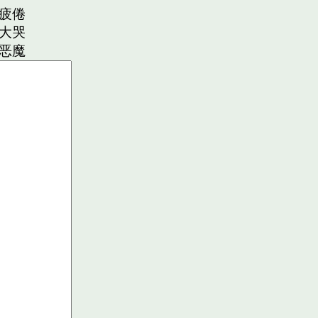
疲倦
大哭
恶魔