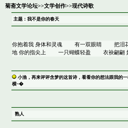
菊斋文学论坛
>>
文学创作
>>
现代诗歌
主题：我不是你的春天
你抱着我 身体和灵魂 有一双眼睛 把泪
地 你的指尖上 一只蝴蝶轻盈 衣袂翩翩 
小渔，再来评评含梦的这首诗，看看你的想法跟我的一
横~�
熟人