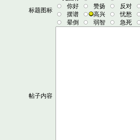
你好
赞扬
反对
标题图标
摆谱
高兴
忧愁
晕倒
弱智
急死
帖子内容