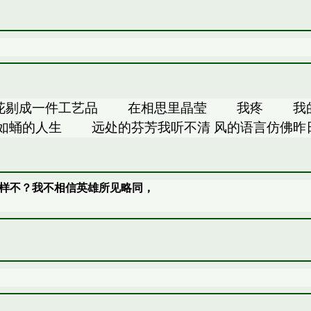
花剔成一件工艺品 在相思里晶莹 我疼 我
如蛹的人生 远处的芬芳我听不清 风的语言仿佛昨
样不？我不相信英雄所见略同，