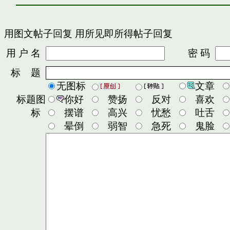
用图文帖子回复
用所见即所得帖子回复
用 户 名
密 码
标 题
无图标
文章
标题图
你好
赞扬
反对
喜欢
标
摆谱
高兴
忧愁
吐舌
晕倒
弱智
急死
鬼脸