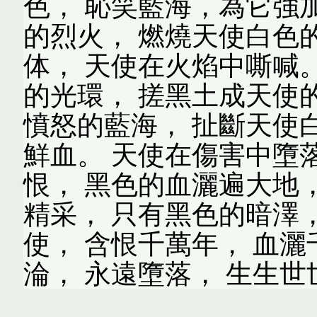
色， 恥笑藍海，為它強
的烈火， 燃燒天使白色
体， 天使在火焰中嘶喊
的光環， 搓黑土成天使
憤怒的藍海， 扯斷天使
鮮血。 天使在傷害中墮
恨， 黑色的血灑遍大地
精采， 只有黑色的暗澤
使， 含恨千萬年， 血灑
淪， 永遠墮落， 生生世世的墮