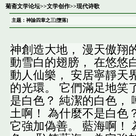
菊斋文学论坛
>>
文学创作
>>
现代诗歌
主题：神諭四章之三[墮落]
神創造大地， 漫天傲翔
動雪白的翅膀， 在悠悠
動人仙樂， 安居寧靜天
的光環。 它們滿足地笑
是白色？ 純潔的白色，
土啊！ 為什麼不是白色
它強加偽善。 藍海啊！