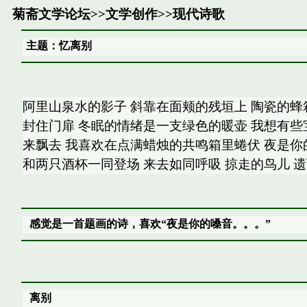
菊斋文学论坛
>>
文学创作
>>
现代诗歌
主题：忆离别
阿里山泉水的影子 斜靠在面颊的残垣上 陶瓷的蜂
封住门扉 冬眠的情绪是一支绿色的暖壶 我想有些
来飘去 我喜欢在点满蜡烛的共鸣箱里蜷伏 夜是你
和两只酒杯一同登场 来去如同呼吸 掠走的鸟儿 
感觉是一首题画的诗，喜欢“夜是你的嗓音。。。”
离别