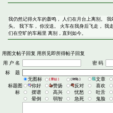
我仍然记得火车的轰鸣， 人们在月台上离别。 我
头。 我下车， 你没送。 火车在我身后飞走， 我
们在空旷的车厢里 离别，直到如今。
用图文帖子回复
用所见即所得帖子回复
用 户 名
密 码
标 题
无图标
文章
标题图
你好
赞扬
反对
喜欢
标
摆谱
高兴
忧愁
吐舌
晕倒
弱智
急死
鬼脸