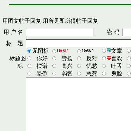
用图文帖子回复
用所见即所得帖子回复
用 户 名
密 码
标 题
无图标
文章
标题图
你好
赞扬
反对
喜欢
标
摆谱
高兴
忧愁
吐舌
晕倒
弱智
急死
鬼脸