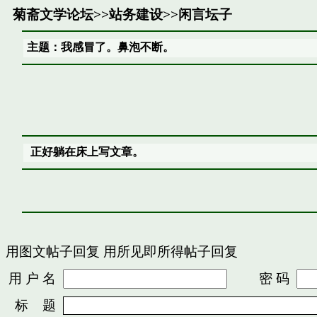
菊斋文学论坛
>>
站务建设
>>
闲言坛子
主题：我感冒了。鼻泡不断。
正好躺在床上写文章。
用图文帖子回复
用所见即所得帖子回复
用 户 名
密 码
标 题