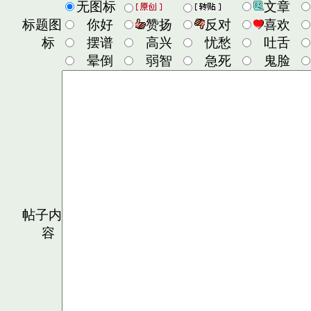
无图标
文章
标题图
你好
赞扬
反对
喜欢
标
摆谱
高兴
忧愁
吐舌
晕倒
弱智
急死
鬼脸
帖子内
容