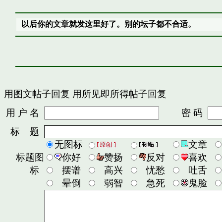
以后你的文章就发这里好了。别的坛子都不合适。
用图文帖子回复
用所见即所得帖子回复
用 户 名
密 码
标 题
无图标
文章
标题图
你好
赞扬
反对
喜欢
标
摆谱
高兴
忧愁
吐舌
晕倒
弱智
急死
鬼脸