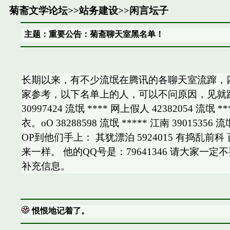
菊斋文学论坛
>>
站务建设
>>
闲言坛子
主题：重要公告：菊斋聊天室黑名单！
长期以来，有不少流氓在腾讯的各聊天室流蹿，
家参考，以下名单上的人，可以不问原因，见就踢，以确保菊
30997424 流氓 **** 网上假人 42382054 流氓 
衣。oO 38288598 流氓 ***** 江南 3901535
OP到他们手上： 其犹漂泊 5924015 有捣乱
来一样。 他的QQ号是：79641346 请大
补充信息。
恨恨地记着了。