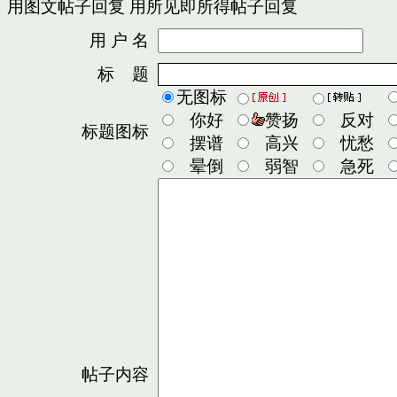
用图文帖子回复
用所见即所得帖子回复
用 户 名
密
标 题
无图标
你好
赞扬
反对
标题图标
摆谱
高兴
忧愁
晕倒
弱智
急死
帖子内容