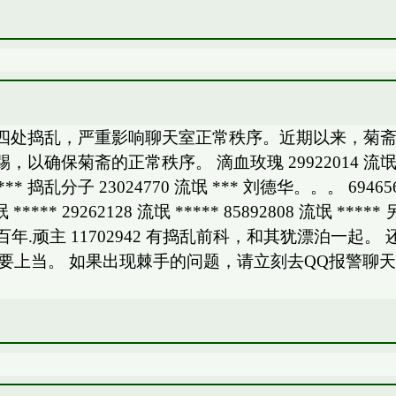
四处捣乱，严重影响聊天室正常秩序。近期以来，菊
斋的正常秩序。 滴血玫瑰 29922014 流氓 *** ♂魂
***** 捣乱分子 23024770 流氓 *** 刘德华。。。 69465
6 流氓 ***** 29262128 流氓 ***** 8589280
前科 百年.顽主 11702942 有捣乱前科，和其犹漂泊
家一定不要上当。 如果出现棘手的问题，请立刻去QQ报警