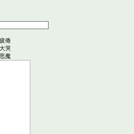
疲倦
大哭
恶魔