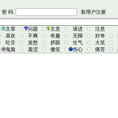
 码
新用户注册
文章
问题
主意
请进
注意
喜欢
不爽
有趣
无聊
好奇
吐舌
发愁
挤眼
生气
大笑
鬼脸
羞涩
傻笑
伤心
痛苦