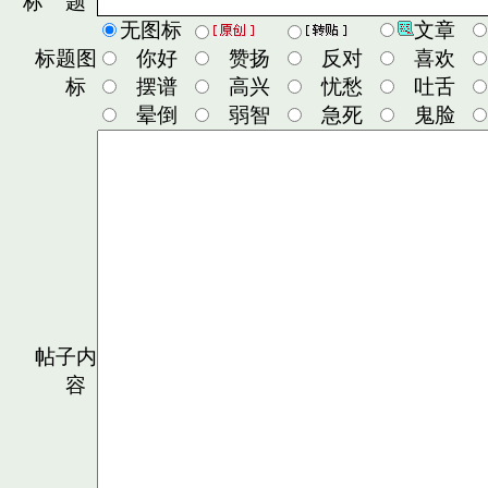
标 题
无图标
文章
标题图
你好
赞扬
反对
喜欢
标
摆谱
高兴
忧愁
吐舌
晕倒
弱智
急死
鬼脸
帖子内
容