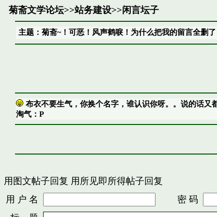
菊斋文学论坛
>>
站务建设
>>
闲言坛子
主题：菊斋~！可恶！风声鹤唳！为什么把我的留言全删了
布衣不要生气，你换个名字，谁认识你呀。。说的话又
淘气：P
用图文帖子回复
用所见即所得帖子回复
用 户 名
密 码