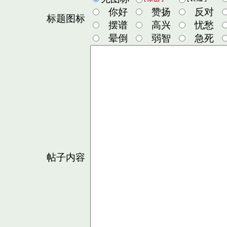
你好
赞扬
反对
标题图标
摆谱
高兴
忧愁
晕倒
弱智
急死
帖子内容