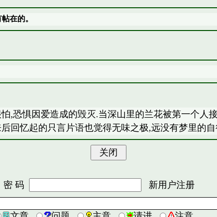
有帖在的。
怕,恐惧因爱造成的毁灭.当深山里的兰花被第一个人接
来后回忆起的只言片语也觉得无味之极,远没有梦里的自
 码
新用户注册
文章
问题
主意
请进
注意