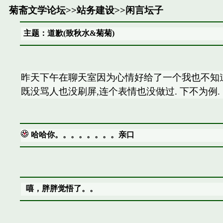
菊斋文学论坛
>>
站务建设
>>
闲言坛子
主题：道歉(致秋水&菊菊)
昨天下午在聊天室因为心情好给了一个我也不知道
既没骂人也没刷屏,连个表情也没做过. 下不为例.
哈哈你。。。。。。。。亲口
嘻，胖胖觉悟了。。