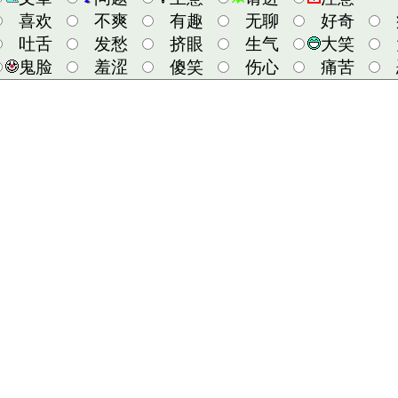
喜欢
不爽
有趣
无聊
好奇
吐舌
发愁
挤眼
生气
大笑
鬼脸
羞涩
傻笑
伤心
痛苦