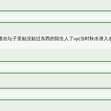
在坛子里贴没贴过东西的陌生人了op(当时秋水潜入水