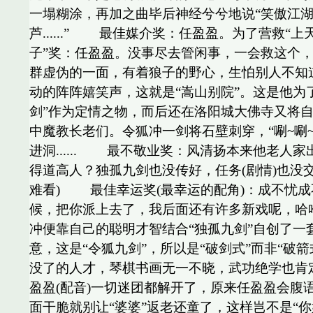
一塌糊涂，再加之曲毕后神经兮兮地说“笑傲江湖
芦......” 最佳媒介奖：任盈盈。为了营救
子”奖：任盈盈。没事尽去管闲事，一会救这个，
群虚伪的一面，有着狼子的野心，生怕别人不
动的阵阵嬉笑声，这就是“嵩山别院”。这是他
剑”作为定情之物，而后还在洛阳城大佛寺又将
中魔教长老们。令狐冲一剑将石壁刺穿，“唰~唰
进洞...... 最不敬业奖：风清扬本来他老
得道高人？独孤九剑也没传好，任务(剧情)也没交
难看) 最佳幸运奖(最幸运的配角)：成不忧成
候，把你派上去了，我后面还有许多新戏呢，哈哈哈~
冲便靠自己的聪明才智结合“独孤九剑”自创了一套剑法
意，这是“令狐九剑”，所以是“破剑式”而非“破
没了的人才，琴棋书画无一不晓，武功绝学也
盈盈(配音)一切迷团都解开了，原来任盈盈会腹语，
面干脆就别让“婆婆”返老还童了，这样岂不是“你好