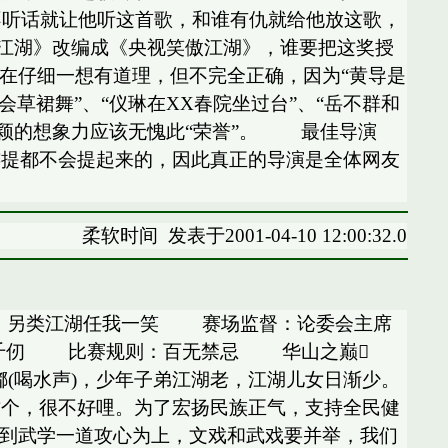
，小孩不听话就让他听这首歌，和谁有仇就给他放这歌，
笑傲江湖》改编成《央视笑傲江湖》，谁要把这奖授
现在仔细一想有道理，但不完全正确，因为“黄导是
草裙舞”、“仪琳在XX春院坐过台”、“岳不群和
高超新颖的想象力应该无愧此“荣誉”。 最佳导演
连提都不会提起来的，因此真正的导演是全体网友
柔软时间
发表于2001-04-10 12:00:32.0
:32 北京晨报 另类江湖任我一笑 赛场监督：论委会主席
秋千仞 比赛规则：百无禁忌 华山之巅
(喝水声)，少年子弟江湖老，江湖儿女日渐少。
这个，很不好哩。为了宏扬民族正气，支持全民健
到武学一道攻心为上，文戏和武戏要并举，我们