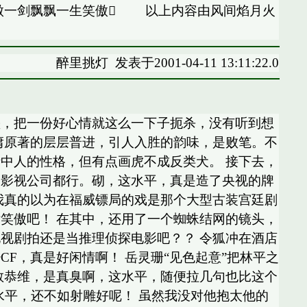
傲一剑飘飘一生笑傲 以上内容由风间焰月火
醉里挑灯
发表于2001-04-11 13:11:22.0
垫，把一份好心情就这么一下子扼杀，没有听到想
庸原著的层层普进，引人入胜的韵味，是败笔。不
中人的性格，但有点画虎不成反类犬。 接下去，
个影视公司都行。砌，这水平，真是造了央视的牌
我真的以为在福威镖局的戏是那个大型古装宫廷剧
笑傲吧！ 在其中，还用了一个蜘蛛结网的镜头，
视剧拍还是当推理侦探电影吧？？ 令狐冲在酒店
F，真是好闲情啊！ 岳灵珊“见色起意”把林平之
敢恭维，是真臭啊，这水平，随便拉几句也比这个
水平，还不如射雕好呢！ 虽然我没对他抱太他的