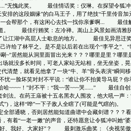
...”无愧此奖。 最佳情话奖：仪琳。在探望令狐
“上天安排的这段姻缘”的白马王子，用了绝技“千里传
一会帮那个，有这闲心去找一找你亲爹啊... 最佳
知道。 最佳行贿奖：左冷禅。嵩山上风景如画清雅脱
为了让江湖中高层人士歇息的地方。 最佳见异思迁奖
自己许给了林平之。是不是以后若在出现个“李平之”、
~唰~”居然能从洞里面冒出光来？？？哪里是里？哪
人家出场就没多长时间，可老人家站无站相，坐无坐姿，
代清楚，就看见他拿了一块“牛、羊”骨头表演“瞬间移
不忧一脸坏笑对封不平说：“谁让你不拍黄导马屁？你
~~~！”封不平：“我~~苦~~~哭......” 最
。在药王庙被十五名黑衣人围攻，他大吼一声：“独~~~~孤
箭式”)，这样“哗”一下子敌人全瞎了(可能是气瞎的
肯定全部通晓，否则居然能知道曲谱中会藏剑谱？？？
有着“一老一嫩”的声音，还特愿意让令狐冲叫她“婆婆”
、我好、大家好”？ 最刺激乐曲奖：《央视笑傲江湖》主题歌