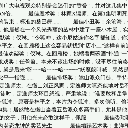
到广大电视观众特别是金迷们的“赞誉”，并对这几
著要恐怖N倍。 最佳魔术奖：林家X镖师。在第1集明
，标准的桑巴舞...... 最佳小丑奖：余沧海，他的变
他居然在一个风光秀丽的丛林中建了一座小木屋，
最佳幽默奖：仪琳。“令狐冲，这小尼姑连你名字都知道，你
平之。在回雁楼上这么容易就找到“店小二”这样有前
佳劝架奖：仪琳。在回雁楼，她端着两碗酒“扑通”一
。) 最佳抢戏奖：任盈盈。本来不该出场的时候，没事
，就是后来“呀~~~哈~~~~哈~~~~~”妖魔般叫
平一指强...... 最佳排场奖：嵩山派众门徒。手
师太。在衡山刘正风家，定逸师太嗔态似地对岳不群说：
之为徒时，定逸师太环目怒视，严肃地说：“谁要敢和岳掌门
：令狐冲。原著是林平之，本片为令狐冲。多次偷听、偷看
集：居然敢在衡山当着五岳派众多高手们，尤其是他
80岁的女子，田伯光未必敢这样干，佩服。 最佳委
为老态龙钟的卖艺先生。 最佳糟蹋艺术奖：曲洋和