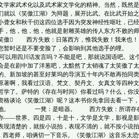
文学家武术化以及武术家文学化的精神。当然，既然
们就以《笑傲江湖》为辩题，展开比武。在比武开始
小聋女和秋千仞这四位选手因为突发神经性呕吐，已
手，他，他，他，他就是射雕英雄的传人东方不败的师
傲 西方失败：日落西方，惟我失败！我来也！
烦您暂时还是不要变脸了，会影响到其他选手的哩。
可以用四川话发言吗？不能是吧，那就说国语吧。这个
会是在剧中加了洋葱吧，太黯然了太销魂了太笑傲了
湾的、新加坡的甚至好莱坞的导演五十年内不敢再拍同
原著啊，我看过汉语、梵文、契丹文、女真文等四种
学了。萨特的《存在与时间》你看过吗？什么，你没
么资格谈论《笑傲江湖》呢？这本书你先拿回去看一下
时倒地。 一凳：是暗器。 西方失败：所谓存在
亦——世界。四是四，十是十，文学是文学，影视是
能表现清楚的，就按小说拍，表现不清的，就不按小说
西老师，咱俩切一下音乐。《笑傲江湖》这音乐太恐