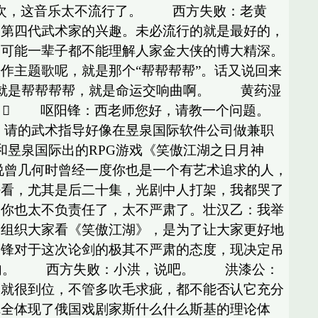
三次，这音乐太不流行了。 西方失败：老黄
的第四代武术家的兴趣。未必流行的就是最好的，
们可能一辈子都不能理解人家金大侠的博大精深。
作主题歌呢，就是那个“帮帮帮帮”。话又说回来
就是帮帮帮帮，就是命运交响曲啊。 黄药湿
出 呕阳锋：西老师您好，请教一个问题。
请的武术指导好像在昱泉国际软件公司做兼职
昱泉国际出的RPG游戏《笑傲江湖之日月神
曾几何时曾经一度你也是一个有艺术追求的人，
好看，尤其是后二十集，光剧中人打架，我都哭了
？你也太不负责任了，太不严肃了。壮汉乙：我举
会组织大家看《笑傲江湖》，是为了让大家更好地
阳锋对于这次论剑的极其不严肃的态度，现决定吊
两句。 西方失败：小洪，说吧。 洪漆公：
演就很到位，不管多吹毛求疵，都不能否认它充分
完全体现了俄国戏剧家斯什么什么斯基的理论体