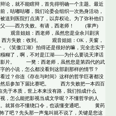
是辩论，就不能瞎辩，首先得明确一个主题。最近
之前，咕嘟咕嘟，我们论委会组织一次热身活动，
经被送到医院打点滴了，以弃权论。为了弥补他们
父——西方失败。有请，西老师！ (掌声)
 观音姐姐：西老师，虽然您是业余川剧演
 西方失败：收到。 观音姐姐：OK，关窗，
，《笑傲江湖》拍得还是很好的嘛，完全忠实于
太糨糊了，啊，不对是江湖——为什么要说天津话
类影片。 一凳：西老师，虽然您是第四代的武
文字的小说，怎么都没看到这部剧那样的情节？
看过？你连《存在与时间》这样的哲学巨著都没
，然后参加下届比赛吧。 西方失败把一本四百
先于本质，世上本来没有路，我们拍成什么
影视，怎么能把影视当成文学呢？不懂哲学的人
拍。就算你不懂绕口令，也该懂变通吧。 黄药
怖了吧？先头那一声鬼叫就不说了，关键是您这