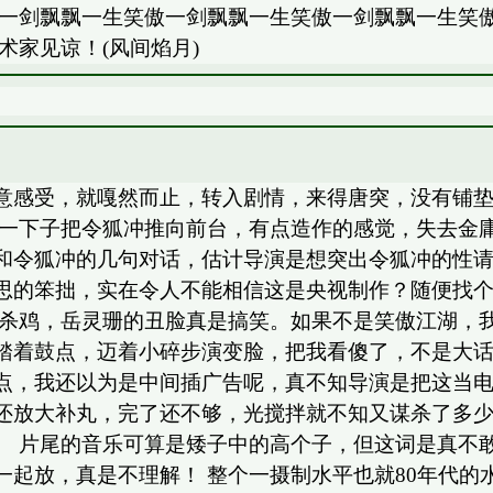
一剑飘飘一生笑傲一剑飘飘一生笑傲一剑飘飘一生笑
家见谅！(风间焰月)
意感受，就嘎然而止，转入剧情，来得唐突，没有铺
情一下子把令狐冲推向前台，有点造作的感觉，失去金
和令狐冲的几句对话，估计导演是想突出令狐冲的性请
思的笨拙，实在令人不能相信这是央视制作？随便找
之杀鸡，岳灵珊的丑脸真是搞笑。如果不是笑傲江湖，
踏着鼓点，迈着小碎步演变脸，把我看傻了，不是大话
点，我还以为是中间插广告呢，真不知导演是把这当电
放大补丸，完了还不够，光搅拌就不知又谋杀了多少C
） 片尾的音乐可算是矮子中的高个子，但这词是真不
起放，真是不理解！ 整个一摄制水平也就80年代的