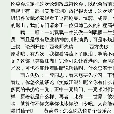
论委会决定把这次论剑改成辩论会，以配合当前
电视里有一部《笑傲江湖》放得很火爆，这次我
组织各位武术家观看了这部剧集。恍蓉、杨裹、
的退出，我们专门请来了一位归隐已久的神秘高
咦——呀！一剑飘飘一生笑傲一剑飘飘一生笑
员，而且是很有敬业精神的川剧演员，可是麻
上锁。论剑开始！西老师先请。 西方失败：
原著哦，有八次，我都看得流下了眼泪，导演不
呢？这部《笑傲江湖》完全可以让香港的、台
术家，可也不能睁着眼睛说瞎话啊。什么忠实于
西方失败：一凳同志，看来您要先学习一下哲
看过，你怎么能谈论《笑傲江湖》呢？你有什
多页的书扔给一凳，正中一凳脑门。一凳顿
样，原著就是什么样。再者，此亦——世界，彼
呐，就算你不懂文学你也该懂绕口令吧。人家
湿捋袖子 黄药湿：怎么说我也是个音乐家，