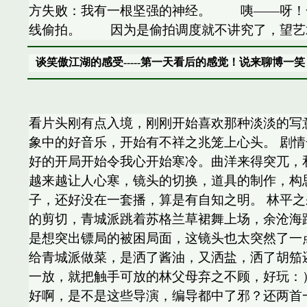
方失败：我有一根坚强的神经。 咦——呀！
线偷拍。 因为是偷拍调度就不讲究了，望艺术
谈笑傲江湖的感受-----第一天看后的感觉！说来聊博一笑
看片头刚有点入境，刚刚开始喜欢那种淡淡的写
象中的好音乐，开始有不祥之兆笼上心头。 剧
好的开局开始令我心开始寒冷。曲洋来得突兀，
越来越让人心寒，镜头的切换，道具的制作，构
子，还好没在一套播，算是有自知之明。 林平
的剪切，青城派跳着苏格兰草裙舞上场，余沧海
是想突出镖局的被困局面，这镜头也太突然了一
给青城派做菜，是洒了酱油，又洒盐，洒了胡笳还
一放，就把触手可放的林父母弃之不顾，好玩：
好啊，是不是这些导演，编导都中了邪？还两首一