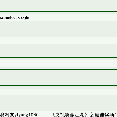
/focus/xajh/
友yiyang1060 《央视笑傲江湖》之最佳奖项(