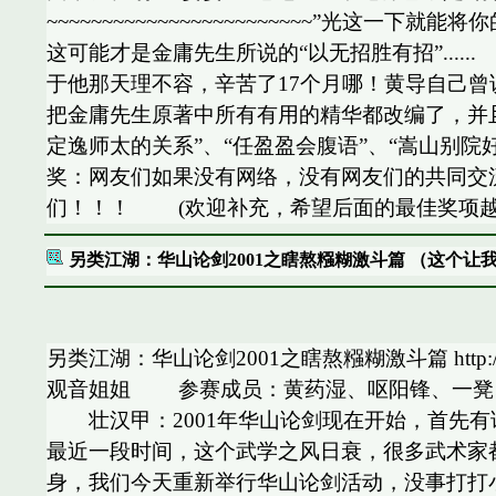
~~~~~~~~~~~~~~~~~~~~~~~~”
这可能才是金庸先生所说的“以无招胜有招”..
于他那天理不容，辛苦了17个月哪！黄导自己曾
把金庸先生原著中所有有用的精华都改编了，并且
定逸师太的关系”、“任盈盈会腹语”、“嵩山别院
奖：网友们如果没有网络，没有网友们的共同交
们！！！ (欢迎补充，希望后面的最佳奖项越
另类江湖：华山论剑2001之瞎熬糨糊激斗篇 （这个让
另类江湖：华山论剑2001之瞎熬糨糊激斗篇 http:/
观音姐姐 参赛成员：黄药湿、呕阳锋、一凳
壮汉甲：2001年华山论剑现在开始，首先有
最近一段时间，这个武学之风日衰，很多武术家
身，我们今天重新举行华山论剑活动，没事打打