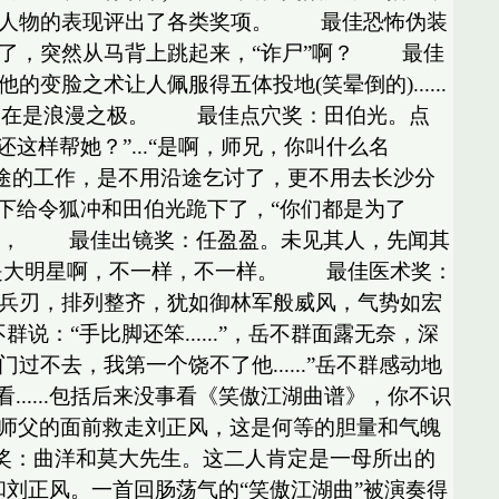
集中人物的表现评出了各类奖项。 最佳恐怖伪装
明死了，突然从马背上跳起来，“诈尸”啊？ 最佳
脸之术让人佩服得五体投地(笑晕倒的)......
实在是浪漫之极。 最佳点穴奖：田伯光。点
还这样帮她？”...“是啊，师兄，你叫什么名
途的工作，是不用沿途乞讨了，更不用去长沙分
下给令狐冲和田伯光跪下了，“你们都是为了
尽往前凑， 最佳出镜奖：任盈盈。未见其人，先闻其
喊，果然是大明星啊，不一样，不一样。 最佳医术奖：
持兵刃，排列整齐，犹如御林军般威风，气势如宏
“手比脚还笨......”，岳不群面露无奈，深
过不去，我第一个饶不了他......”岳不群感动地
......包括后来没事看《笑傲江湖曲谱》，你不识
师父的面前救走刘正风，这是何等的胆量和气魄
琐奖：曲洋和莫大先生。这二人肯定是一母所出的
刘正风。一首回肠荡气的“笑傲江湖曲”被演奏得