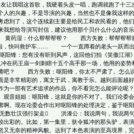
朋友让我唱这首歌，我硬着头皮一唱，跑调就跑了十
个人的兴趣，不是导演的兴趣，当然也不是像我这样
考虑到了，这个连续剧主要是给民工和农民看的，他
来我想给导演写封信，建议他用那个贝什么什么的音乐
 黄药湿：什么帮帮帮帮？ 西方失败：帮帮帮帮
啦，快叫救护车…… 一个一直蹲着的老头一跃而
锋：您有没有听到风声，这回他们拍《笑傲江湖》
在药王庙一剑刺瞎十五个高手那一场，他用的姿势和
抄袭吧？ 西方失败：呕阳锋，你太不严肃了。怎么说
面是非常精彩的，寓文于武，寓教于乐。越到后面越
作为一部有艺术追求的作品，你不看完怎么能评论呢
。观音姐姐：呕阳锋，这就是你的不对了。我们论委
肃啊。现在论委会作出对呕阳锋的处理决定，鉴于呕
被无数壮汉强行架走 洪漆公：我说两句，我说
较出彩的。比如，第一集里，驮令狐冲的那头驴，表
怒又无奈的精神风貌。达到了本色表演的至高境界，