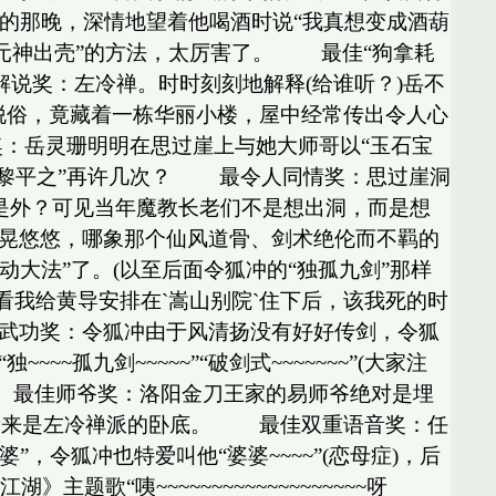
冲的那晚，深情地望着他喝酒时说“我真想变成酒葫
音加元神出壳”的方法，太厉害了。 最佳“狗拿耗
解说奖：左冷禅。时时刻刻地解释(给谁听？)岳不
俗，竟藏着一栋华丽小楼，屋中经常传出令人心
：岳灵珊明明在思过崖上与她大师哥以“玉石宝
“黎平之”再许几次？ 最令人同情奖：思过崖洞
里是外？可见当年魔教长老们不是想出洞，而是想
晃晃悠悠，哪象那个仙风道骨、剑术绝伦而不羁的
动大法”了。(以至后面令狐冲的“独孤九剑”那样
看我给黄导安排在`嵩山别院`住下后，该我死的时
佳自创武功奖：令狐冲由于风清扬没有好好传剑，令狐
九剑~~~~~”“破剑式~~~~~~~”(大家注
)。 最佳师爷奖：洛阳金刀王家的易师爷绝对是埋
看来是左冷禅派的卧底。 最佳双重语音奖：任
，令狐冲也特爱叫他“婆婆~~~~”(恋母症)，后
“咦~~~~~~~~~~~~~~~~~~~呀