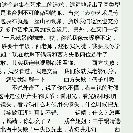
这个剧集在艺术上的追求，远远地超出了同类型
这是港台剧不可能做到的嘛。当然了表演艺术是分
墩包块布就是一座山的现象。所以我们这次也充分
虑到多种艺术元素的综合运用。另外，在灭门一场
拍摄了一只残暴的蜘蛛。哎，你说我像云琢磨不定，
胜要十年饭，西老师，您收我为徒，我要跟你学
姐：现在就剩下锅靖和西方失败两位选手了。
不敢。其实我连电视剧都没看懂。 西方失败：
，我没看过。我是文盲，我们家就我老婆识字。
懂。您给我讲解一下。 西方失败：孺子可教
始——不说外语了，说了你也不懂，看电视的时候
这种走位所产生的联系；看用光，看光线和影调
看镜头，看导演什么时候用长镜头，什么时候把无
，《笑傲江湖》真是不错。 锅靖：什么﹖您再
，嗯，锅靖，你怎么了？ 观音姐姐：由于锅靖选
帝北丐中失败！中失败先生，请您讲几句。 西