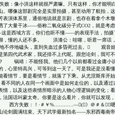
失败：像小洪这样就很严肃嘛。只有这样，你才能明白
山。哪像这部剧完全是实景拍摄，甚至动用了航拍，
芳表演体系里，通俗地说就是京剧，也存在着拿个木
洒了大量干冰——俗称二氧化碳分子式CO2，就是考
ka——这是西域方言，你们也听不懂——的表现手法，
江湖，懂的人还不多。 洪漆公：哇噻，听君一席话，
地不停地磕头，直到失血过多昏死过去。 观音姐
第四代武术家，我还排不上代呢。跟您论剑，我可
懂？ 锅靖：不能怪我。他们几个以前都看过金庸小说
拍的，心里特高兴，可等到这一天了。可是我还是没看
能看情节，要是看情节，就落了下乘。从尤涅斯库开
，看不同的人在同一个画面中是如何走位的，以及通过
表情，以及这些表情所暗示的人物心理逻辑的变化；
体，法国话叫蒙太奇。你要是这么看片，你就可以发现
 西方失败：！·＃￥%…………—(》＠＃＆
华山论剑圆满结束。天下武学最新拍名——东邪西毒南