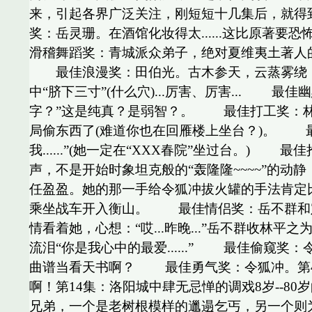
来，引起各界广泛关注，刚短短十几集后，就得
奖：岳灵珊。在酒馆化妆得太......这比原
滑稽舞蹈奖：青城派众弟子，绝对夏维夷土著人的装束
最佳浪漫奖：田伯光。古木参天，云蒸雾绕，
中“脐下三寸”(什么穴)...厉害、厉害... 
字？”这是纯真？是弱智？。 最佳打工奖：林
局偷东西了(难道你也在回雁楼上坐台？)。 最
我......”(她一定在“XXX春院”坐过台
声，不是开始时象坦克般的“轰隆隆~~~~”的动静
任盈盈。她的那一手给令狐冲拔火罐的手法肯定比
乘坐战车开入衡山。 最佳情侣奖：岳不群和定逸
情看着她，心想：“哎...昨晚...”岳不群收林平
流泪“你是我心中的最爱......” 最佳偷窥奖
曲谱当看天书啊？ 最佳勇气奖：令狐冲。第4
啊！第14集：洛阳城中肆无忌惮的调戏8岁--
兄弟，一个是老树根模样的邋遢乞丐，另一个则