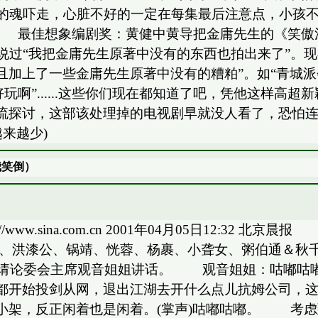
光这一下就能将你的魂吓走，心脏不好的一定在每集最后注意点
.... 最佳想象编剧奖：黄健中黄导把金庸先生的《
说过“我把金庸先生原著中没有的东西也拍出来了”。
加上了一些金庸先生原著中没有的糟粕”。如“青城派会
好玩啊”......这些你们现在都知道了吧，凭他这样
流探讨，这部该处理掉的电视剧早就没人看了，恐怕
来越少)
我笑倒）
/www.sina.com.cn 2001年04月05日12
、洪漆公、锅靖、恍蓉、杨裹、小聋女、粥伯通＆
请论委会主席观音姐姐讲话。 观音姐姐：咕嘟咕嘟
都开始投剑从网，退出江湖去开什么点儿抗姆公司，
小架，反正闲着也是闲着。(掌声)咕嘟咕嘟。 考虑