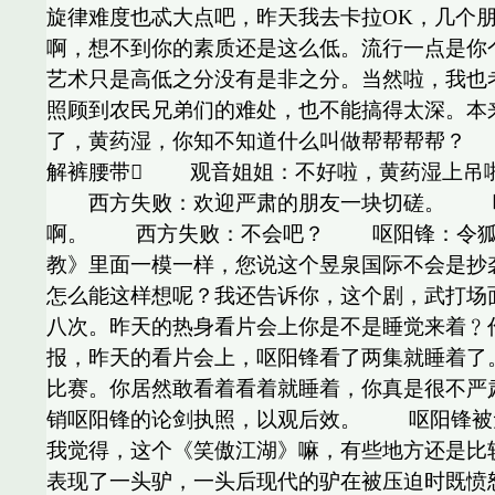
旋律难度也忒大点吧，昨天我去卡拉OK，几个
啊，想不到你的素质还是这么低。流行一点是你
艺术只是高低之分没有是非之分。当然啦，我也
照顾到农民兄弟们的难处，也不能搞得太深。本
了，黄药湿，你知不知道什么叫做帮帮帮帮？
解裤腰带 观音姐姐：不好啦，黄药湿上吊
西方失败：欢迎严肃的朋友一块切磋。 呕阳
啊。 西方失败：不会吧？ 呕阳锋：令狐冲
教》里面一模一样，您说这个昱泉国际不会是
怎么能这样想呢？我还告诉你，这个剧，武打场
八次。昨天的热身看片会上你是不是睡觉来着﹖
报，昨天的看片会上，呕阳锋看了两集就睡着了
比赛。你居然敢看着看着就睡着，你真是很不严
销呕阳锋的论剑执照，以观后效。 呕阳锋
我觉得，这个《笑傲江湖》嘛，有些地方还是比
表现了一头驴，一头后现代的驴在被压迫时既愤