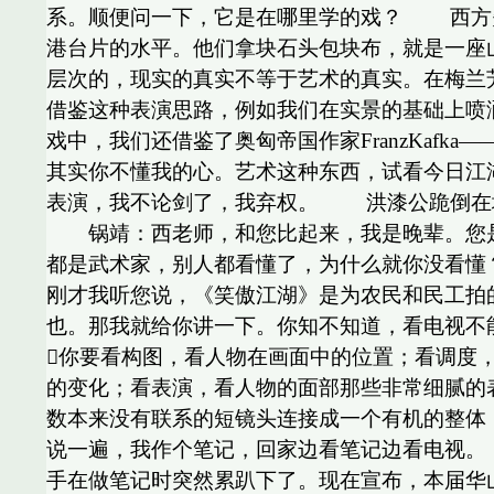
系。顺便问一下，它是在哪里学的戏？ 西方
港台片的水平。他们拿块石头包块布，就是一座
层次的，现实的真实不等于艺术的真实。在梅兰
借鉴这种表演思路，例如我们在实景的基础上喷
戏中，我们还借鉴了奥匈帝国作家FranzKaf
其实你不懂我的心。艺术这种东西，试看今日
表演，我不论剑了，我弃权。 洪漆公跪倒在
锅靖：西老师，和您比起来，我是晚辈。您是
都是武术家，别人都看懂了，为什么就你没看
刚才我听您说，《笑傲江湖》是为农民和民工
也。那我就给你讲一下。你知不知道，看电视不
你要看构图，看人物在画面中的位置；看调度
的变化；看表演，看人物的面部那些非常细腻的
数本来没有联系的短镜头连接成一个有机的整
说一遍，我作个笔记，回家边看笔记边看电视。
手在做笔记时突然累趴下了。现在宣布，本届