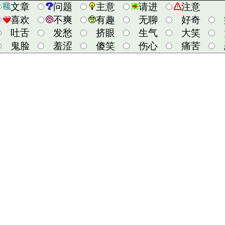
文章
问题
主意
请进
注意
喜欢
不爽
有趣
无聊
好奇
吐舌
发愁
挤眼
生气
大笑
鬼脸
羞涩
傻笑
伤心
痛苦