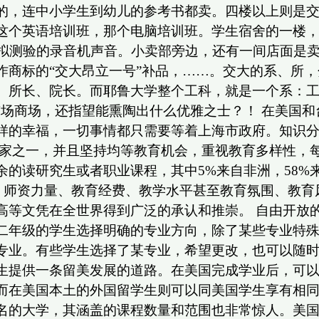
的，连中小学生到幼儿的参考书都卖。四楼以上则是
这个英语培训班，那个电脑培训班。学生宿舍的一楼
模拟测验的录音机声音。小卖部旁边，还有一间店面是
作商标的“交大昂立一号”补品，……。交大的系、所
、所长、院长。而耶鲁大学整个工科，就是一个系：工
市场商场，还指望能熏陶出什么优雅之士？！ 在美国
样的幸福，一切事情都只需要等着上海市政府。知识
之一，并且坚持均等教育机会，重视教育多样性，每年都
的读研究生或者职业课程，其中5%来自非洲，58%来自
施、师资力量、教育经费、教学水平甚至教育氛围、教
高等文凭在全世界得到广泛的承认和推崇。 自由开放
二年级的学生选择明确的专业方向，除了某些专业特
专业。有些学生选择了某专业，希望更改，也可以随时
生提供一条留美发展的道路。在美国完成学业后，可
而在美国本土的外国留学生则可以同美国学生享有相同
名的大学，其涵盖的课程数量和范围也非常惊人。美