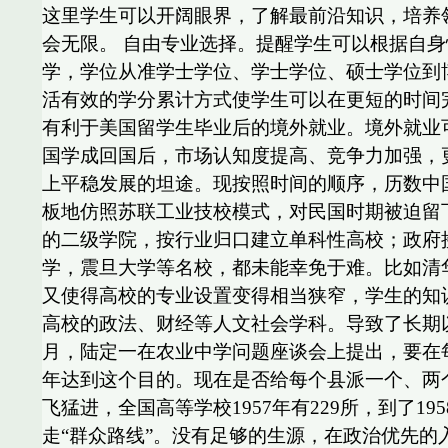
这里学生可以开阔眼界，了解最前沿知识，培养领
会无限。 自由专业选择。提醒学生可以根据自
学，学位从准学士学位、学士学位、硕士学位到
活有效的学分累计方式使学生可以在更短的时间
有利于美国留学生毕业后的境外就业。境外就业
国学成回国后，市场认知度提高、竞争力加强，
上平稳发展的坦途。现按照时间的顺序，历数中国高
板地仿照苏联工业技校模式，对民国时期被迫留
的二级学院，按行业归口建立单科性高校；政府接
学，震旦大学等名校，都未能幸免于难。比如清
又使得高校的专业设置变得相当狭窄，学生的知
高校的政法、财经等人文社会学科。导致了长期以
月，陆定一在农业中学问题座谈会上提出，要在
年达到这个目的。现在是否给每个县派一个、两
飞猛进，全国高等学校1957年有229所，到了1
走“群众路线”。没有足够的生源，在政治优先