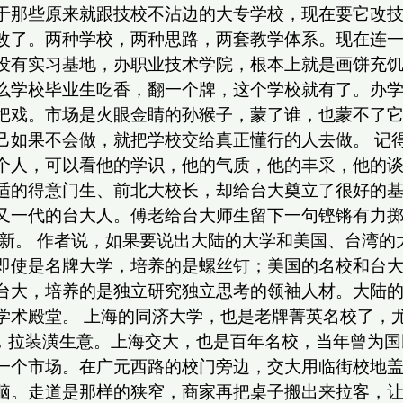
于那些原来就跟技校不沾边的大专学校，现在要它改技
改了。两种学校，两种思路，两套教学体系。现在连
没有实习基地，办职业技术学院，根本上就是画饼充饥
么学校毕业生吃香，翻一个牌，这个学校就有了。办
把戏。市场是火眼金睛的孙猴子，蒙了谁，也蒙不了
如果不会做，就把学校交给真正懂行的人去做。 记得
个人，可以看他的学识，他的气质，他的丰采，他的
适的得意门生、前北大校长，却给台大奠立了很好的
又一代的台大人。傅老给台大师生留下一句铿锵有力掷
长新。 作者说，如果要说出大陆的大学和美国、台湾
即使是名牌大学，培养的是螺丝钉；美国的名校和台
台大，培养的是独立研究独立思考的领袖人材。大陆
学术殿堂。 上海的同济大学，也是老牌菁英名校了，
牌，拉装潢生意。上海交大，也是百年名校，当年曾为
一个市场。在广元西路的校门旁边，交大用临街校地
脑。走道是那样的狭窄，商家再把桌子搬出来拉客，