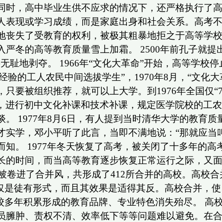
时，高中毕业生供不应求的情况下，还严格执行了高考
人表现或学习成绩，而是家庭出身和社会关系。高考不
地丧失了受教育的权利，被极其粗暴地拒之于高等学
严冬的高等教育质量雪上加霜。 2500年前孔子就提
无耻地剥夺。 1966年“文化大革命”开始，高等学校
有实践经验的工人农民中间选拔学生”，1970年8月，“
被组织推荐，就可以上大学。到1976年全国仅“7.2
补”，进行初中文化补课和技术补课，规定医学院校的工
。 1977年8月6日，有人提到当时清华大学的教育
才实学，邓小平听了此言，当即不满地说：“那就应当
知。 1977年冬天恢复了高考，被关闭了十多年的高
长的时间，而当高等教育逐步恢复正常运行之际，又
校被卷进了合并风，共形成了412所合并的高校。高校
不仅是徒有形式，而且其效果是适得其反。高校合并，
校多年积累形成的教育品牌、专业特色消失殆尽。 高
员臃肿、责权不清、效率低下等等问题难以避免。在