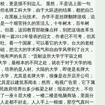
校，更是摸不到边儿。 显然，不是说上面一句
一些名牌工科大学，由于大跃进的结果，都把自己
，在黑板上玩技术。 办学不是挂牌翻牌游戏，说
学是一个艰苦持久的苦活儿，十年树木，百年树
它。但愿，这回教育部能像点样，别把这场改革当
有一篇2012年發表的旧文，作者已不可考，但其
谈吐。看一个国家，可以看它的大学。台大的老校
基础，把北大的学术风气和自由学风带到了台大，
地有声的名言：“贡献这所大学于宇宙之精
的大学，最根本的不同之处，就在于对于大学的地
大，培养的是人材。大陆的大学，即使是名牌大
的大学，尤其是名牌大学，很像是在开店开公司；
尤其是以建筑系闻名；然而，电视广告里，它下属
国民政府培养出多少栋梁之材；现在的交大，不但
盖了一座６层大楼，一楼二楼是电脑商场，里面分
让人走都不好走。人人手上一根烟，那空气真叫一