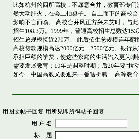
比如杭州的四所高校，不愿意合并，教育部专门
然大动肝火，在会上拍桌子。 自上而下的高校合
影响不言而喻。 高校合并风正方兴未艾时，与此
招生108.3万。1999年，普通高校招生总数达
招生总规模接近270万。 此后招生总规模连年翻
高校贷款规模高达2000亿元—2500亿元。银
承担巨额的学费，使这些家庭的生活陷入更为凄惨
需要发展教育；10年是调整时期；后20年要“
如今，中国高教又要迎来一番瞎折腾。 高等教
用图文帖子回复
用所见即所得帖子回复
用 户 名
密
标 题