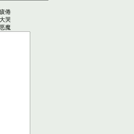
疲倦
大哭
恶魔