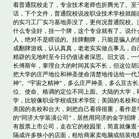
着普通院校走了，专业技术老师也折腾光了。至
话，下个文件，普通院校说改职业技术学校就能
的实习工厂实习基地弄没了，更何况普通院校。
什么专业好，挂一个牌，这个专业就有了。说什
人，绝对不是瞎说的。挂牌翻牌，只能是骗人的
成翻牌游戏，认认真真，老老实实做点事儿，自己
精辟的见地时至今日仍值读者深思。旧文说，一
长傅斯年，掌理台大的时间其实不长，但这位胡
把大学的庄严地位和神圣使命清楚地传达给一代
神”。“宇宙之精神”，多么庄严神圣，多么亘古
位、使命、格调的定位不同上面。大陆的大学，
学，比较像职业学校或技术学院；美国的名校和
美国的名校和台大，则把自己看得很重，看作是
的“同济大学装潢公司”，居然用同济的金字招
有股票上市公司，走在它的校园里，简直就像逛
隔成许多狭小的店面，租给商家卖电脑或组装电