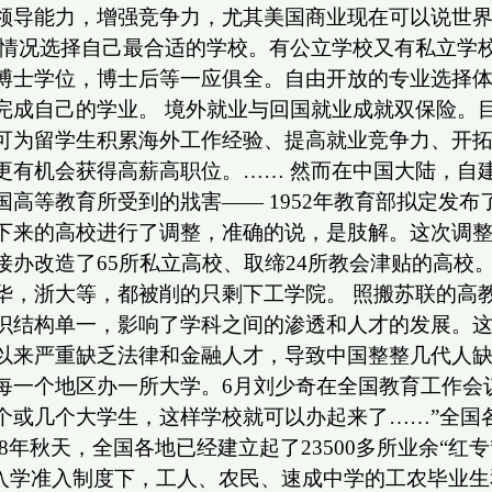
导能力，增强竞争力，尤其美国商业现在可以说世界第
身情况选择自己最合适的学校。有公立学校又有私立学
博士学位，博士后等一应俱全。自由开放的专业选择
完成自己的学业。 境外就业与回国就业成就双保险。
可为留学生积累海外工作经验、提高就业竞争力、开
更有机会获得高薪高职位。…… 然而在中国大陆，自
等教育所受到的戕害—— 1952年教育部拟定发布了
下来的高校进行了调整，准确的说，是肢解。这次调
办改造了65所私立高校、取缔24所教会津贴的高校。
华，浙大等，都被削的只剩下工学院。 照搬苏联的高
识结构单一，影响了学科之间的渗透和人才的发展。
来严重缺乏法律和金融人才，导致中国整整几代人缺乏人
每一个地区办一所大学。6月刘少奇在全国教育工作会
个或几个大学生，这样学校就可以办起来了……”全国
958年秋天，全国各地已经建立起了23500多所业余“
的入学准入制度下，工人、农民、速成中学的工农毕业