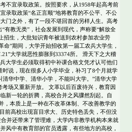
不宜录取政策。按照要求，从1958年起高考前
宜录取政策“名正言顺”地将教育的不公平、不公
校大门之外，有了一段不堪回首的另样人生。高考
出“有教无类”，社会发展到现代，声称要“解放全
停止招生，大批知识青年被送到农村参加农业劳
文化大革命”期间，大学开始招收第一届工农兵大学生，
1”大学就恶性膨胀到33374所。 滑天下之大稽
农兵大学生必须取得初中补课合格文凭才认可他们
质量时说，现在很多人小学毕业，补习了8个月就学
叫清华中学、清华小学，不能叫大学。”清华大学
考考场又重新开放。 文革以后百废待兴，教育因
面临新一轮的折腾，高校合并之风骤然刮起。自
合并，本质上是一种在不改革体制、不改善教学的
使目前高校出现盲目求大、历史特色丢失，不但没
校合并还带来了管理难，大学内非教学机构本来就
合并风中有教育部的官员透露，有些地方的高校，