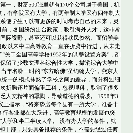
一，财富500强里就有170个公司属于美国，机
校，有学院又有大学，有两年制大学又有四年制大
体系使学生可以有更多的时间考虑自己的未来，灵
目前，各国纷纷出台政策，吸引海外人才，这非常
拓国际视野，甚至还可以获得移民资格。而留学美
建政以来中国高等教育一直在折腾中行进，从未走
“关于全国高等学校1952年的调整设置方案”，刻
整保留了少数文理科综合性大学，撤消综合大学中
当年名噪一时的“东方哈佛”圣约翰大学，燕京大
教统一的模式抹煞了学校之间的差异，而分科过细
这次折腾还片面偏重工科，忽视理科，取消了很多
文精神的熏陶，导致道德的滑坡。 1958年3
议上指示，“将来势必每个县有一所大学，准备十
各行各业都在大跃进，高等教育规模的发展也突
红专”大学和半工半读大学。 没有办大学的条件，就
生和干部，只要具备推荐的条件，不需要经过任何