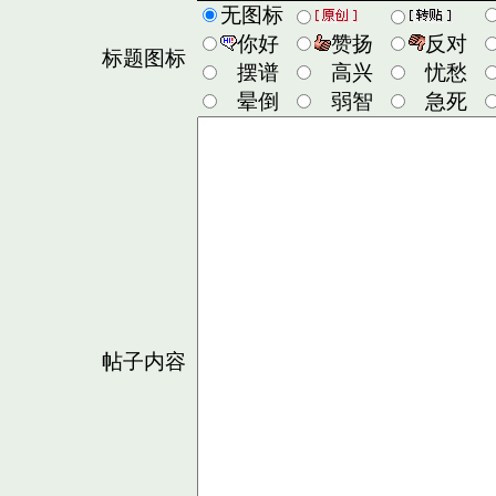
无图标
你好
赞扬
反对
标题图标
摆谱
高兴
忧愁
晕倒
弱智
急死
帖子内容