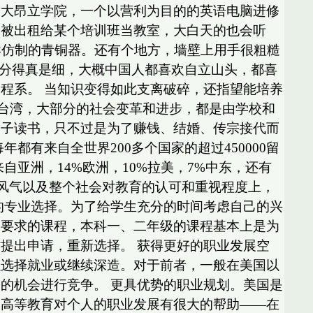
交大昂立学院，一个以营利为目的的英语电脑进修
，被出租给某个培训班当教室，大白天的也会听
卖仿制的青铜器。还有个地方，墙壁上用手很粗糙
，分得真是细，大概中国人都喜欢自立山头，都喜
程系。 当知识变得如此支离破碎，还指望能培养
和台湾，大部分的社会变革和进步，都是由学校和
分子读书，只不过是为了赚钱、结婚、传宗接代而
有来自全世界200多个国家的超过450000留
亚洲，14%欧洲，10%拉美，7%中东，还有
育风气以及整个社会对教育的认可和重视程度上，
的专业选择。为了给学生充分的时间考虑自己的兴
殊要求的课程，本科一、二年级的课程基本上是为
提出申请，重新选择。 获得更好的职业发展空
以选择就业或继续深造。对于前者，一般在美国以
的机会进行竞争。 更具优势的职业规划。美国是
国高等教育对个人的职业发展有很大的帮助——在