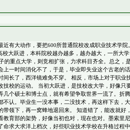
最近有大动作，要把600所普通院校改成职业技术学
始高校大跃进，本科院校越办越多，越办越大，一所大
5圈子的重点大学，则竞相扩张，力求科目齐全。总之
会上一时间消化不了，于是，毕业即失业这个古老的
时间长了，西洋镜难免不穿。 相反，市场上对于职业
改技校的运动。 当初大跃进，是技校改大学，好像只
弄几个硕士和博士点，就有希望争取世界一流了。折
都不认。毕业生一没本事，二没技术，再这样下去，
的带领下，再一窝蜂地退回来。 知道错了，能改就好
看教育部的架势，好像当初也对，现在也对。墨索里
了命求大求洋上档次，好些职业技术学校在升格过程