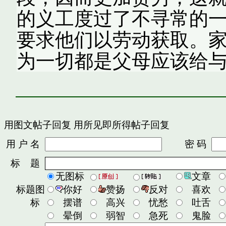
的义工度过了不寻常的一
要求他们以劳动获取。
为一切都是父母应该给与
用图文帖子回复
用所见即所得帖子回复
用 户 名
密 码
标 题
无图标
文章
标题图
你好
赞扬
反对
喜欢
标
摆谱
高兴
忧愁
吐舌
晕倒
弱智
急死
鬼脸