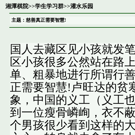
湘潭棋院
>>
学生学习群
>>
灌水乐园
主题：慈善真正需要智慧!
国人去藏区见小孩就发
区小孩很多公然站在路
单、粗暴地进行所谓行
正需要智慧!卢旺达的贫
象，中国的义工（义工
到一位瘦骨嶙峋，衣不
个男孩很少看到这样的大