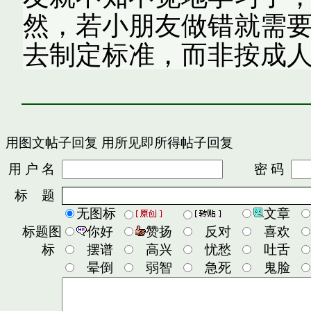
然，若小朋友做错就需
去制定标准，而非按成
用图文帖子回复
用所见即所得帖子回复
用 户 名
密 码
标 题
无图标
文章
标题图
你好
赞扬
反对
喜欢
标
摆谱
高兴
忧愁
吐舌
晕倒
弱智
急死
鬼脸