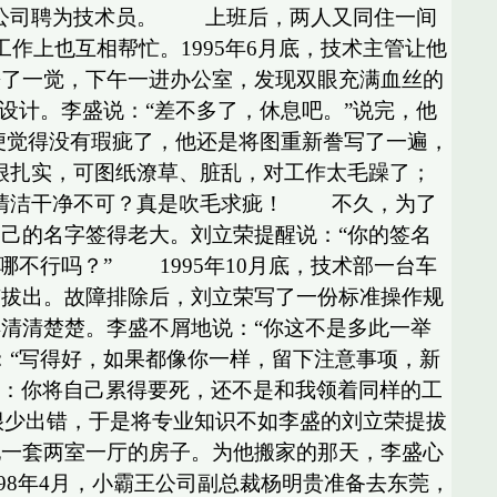
王公司聘为技术员。 上班后，两人又同住一间
作上也互相帮忙。1995年6月底，技术主管让他
睡了一觉，下午一进办公室，发现双眼充满血丝的
设计。李盛说：“差不多了，休息吧。”说完，他
觉得没有瑕疵了，他还是将图重新誊写了一遍，
很扎实，可图纸潦草、脏乱，对工作太毛躁了；
要清洁干净不可？真是吹毛求疵！ 不久，为了
己的名字签得老大。刘立荣提醒说：“你的签名
不行吗？” 1995年10月底，技术部一台车
有拔出。故障排除后，刘立荣写了一份标准操作规
清清楚楚。李盛不屑地说：“你这不是多此一举
：“写得好，如果都像你一样，留下注意事项，新
：你将自己累得要死，还不是和我领着同样的工
事很少出错，于是将专业知识不如李盛的刘立荣提拔
他一套两室一厅的房子。为他搬家的那天，李盛心
98年4月，小霸王公司副总裁杨明贵准备去东莞，