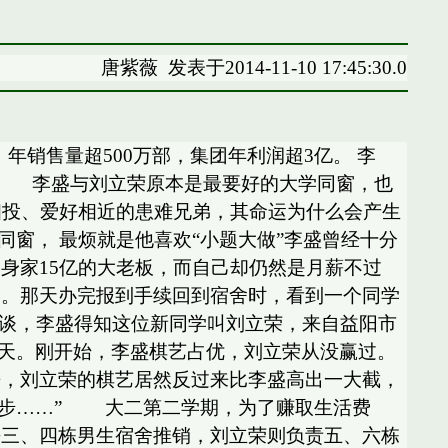
唐紫薇
发表于2014-11-10 17:45:30.0
年销售量超500万部，集团年利润超3亿。 李
友 李盛与刘立荣原本是最要好的大学同窗，也
相投、爱好相近的患难兄弟，其命运为什么会产生
窗， 最烦就是他喜欢“小题大做”李盛曾经十分
身家15亿的大老板，而自己却仍然是月薪不过
学。那天办完报到手续回到宿舍时，看到一个同学
交谈，李盛得知这位新同学叫刘立荣，来自益阳市
天。刚开始，李盛棋艺占优，刘立荣从没赢过。
来，刘立荣的棋艺居然反过来比李盛高出一大截，
进步……” 大二第二学期，为了赚取生活费
去三、四栋男生宿舍推销，刘立荣则负责五、六栋