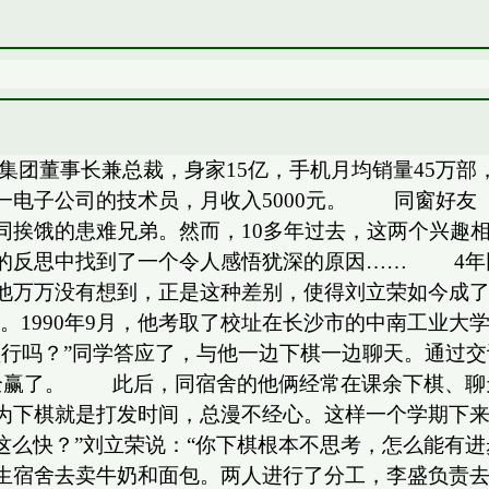
团董事长兼总裁，身家15亿，手机月均销量45万部，
一电子公司的技术员，月收入5000元。 同窗好
同挨饿的患难兄弟。然而，10多年过去，这两个兴趣
的反思中找到了一个令人感悟犹深的原因…… 4年同
他万万没有想到，正是这种差别，使得刘立荣如今成了
。1990年9月，他考取了校址在长沙市的中南工业大
盘行吗？”同学答应了，与他一边下棋一边聊天。通过
全赢了。 此后，同宿舍的他俩经常在课余下棋、聊
为下棋就是打发时间，总漫不经心。这样一个学期下
得这么快？”刘立荣说：“你下棋根本不思考，怎么能有
生宿舍去卖牛奶和面包。两人进行了分工，李盛负责