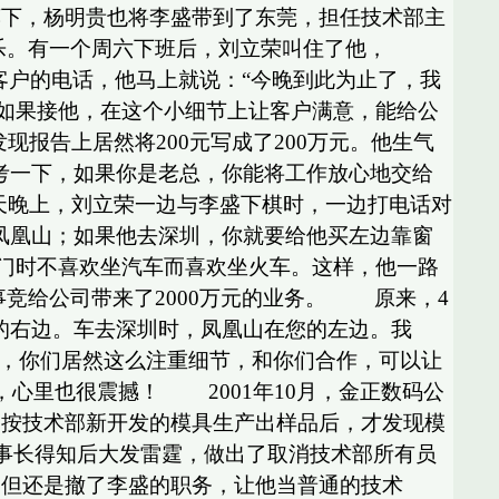
荐下，杨明贵也将李盛带到了东莞，担任技术部主
。有一个周六下班后，刘立荣叫住了他，
客户的电话，他马上就说：“今晚到此为止了，我
“如果接他，在这个小细节上让客户满意，能给公
报告上居然将200元写成了200万元。他生气
考一下，如果你是老总，你能将工作放心地交给
天晚上，刘立荣一边与李盛下棋时，一边打电话对
凤凰山；如果他去深圳，你就要给他买左边靠窗
出门时不喜欢坐汽车而喜欢坐火车。这样，他一路
事竞给公司带来了2000万元的业务。 原来，4
的右边。车去深圳时，凤凰山在您的左边。我
到，你们居然这么注重细节，和你们合作，可以让
，心里也很震撼！ 2001年10月，金正数码公
部按技术部新开发的模具生产出样品后，才发现模
董事长得知后大发雷霆，做出了取消技术部所有员
，但还是撤了李盛的职务，让他当普通的技术