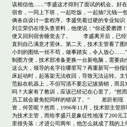
该相信他……”李盛这才得到了面试的机会。好
宿舍，一同上下班，一起吃饭，一起抽7元钱一包
俩各自设计一套程序。李盛凭着过硬的专业知识
刘立荣仍在埋头查资料，他便说：“你还爱磨蹭！
便又回到宿舍睡觉去了。 李盛离开后，已经
直到自己满意才罢休。第二天，技术主管看了图
小刘的图纸一丝不苟，做事踏实，令人放心……
制图方便，技术部准备更换一台新电脑，需要由
这么大，领导的名字往哪里写？再重新写一份报告
床起动时，起落架无法收回，导致无法运转。主
范贴在机器上，不但写清不要忘记拔插销，而且
吗？大家有了教训，应该已经记在心里了。”然
员工就会避免犯同样的错误了。” 差距初现
资，何苦呢？然而，1996年11月，技术部主
为技术主管，而给李盛只是象征性地涨了200元
里很失落：才进公司两年，他怎么就成了我的上司