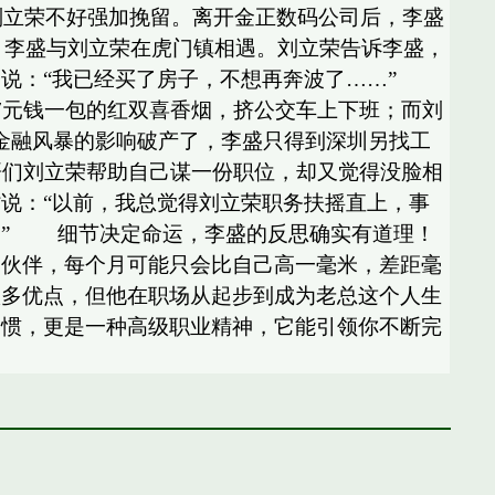
刘立荣不好强加挽留。离开金正数码公司后，李盛
，李盛与刘立荣在虎门镇相遇。刘立荣告诉李盛，
，说：“我已经买了房子，不想再奔波了……”
7元钱一包的红双喜香烟，挤公交车上下班；而刘
受金融风暴的影响破产了，李盛只得到深圳另找工
哥们刘立荣帮助自己谋一份职位，却又觉得没脸相
省说：“以前，我总觉得刘立荣职务扶摇直上，事
！” 细节决定命运，李盛的反思确实有道理！
的伙伴，每个月可能只会比自己高一毫米，差距毫
很多优点，但他在职场从起步到成为老总这个人生
习惯，更是一种高级职业精神，它能引领你不断完