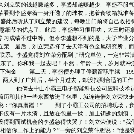
久刘立荣的钱越赚越多，李盛却越赚越少。李盛不服
荣看到李盛穿着一身汗透了的球衣，抱着食物箱就准备
李盛此后听从了刘立荣的建议，每晚出门前将自己收拾得
细节的优点了。此后，李盛学习很用功，大三时还拿到
学习成绩不过中等。但令李盛想不到的是，大学毕业分
立荣。最后，刘立荣选择了去天津有色金属研究所，
系。李盛觉得刘立荣分配到了研究单位，一定非常满意
广东了。你和我一起去吧！不然，年龄一大，岁月就冲
淘金 第二天，李盛便办理了停薪留职手续。1995
。两人到了广州后，半个月过去，却没找到合适的工作
作。 他俩去中山小霸王电子智能科技公司应聘技术员
简历和其他一些东西放进了包里，就连连催刘立荣快
说：“你真磨蹭！” 到了小霸王公司的招聘现场，
不仅有一片水渍，且放在包里一揉，加上钥匙的划痕
没得到面试机会的李盛急得快哭了！刘立荣便说：“我
能相信你工作上的能力？”一旁的刘立荣斗胆说：“他是