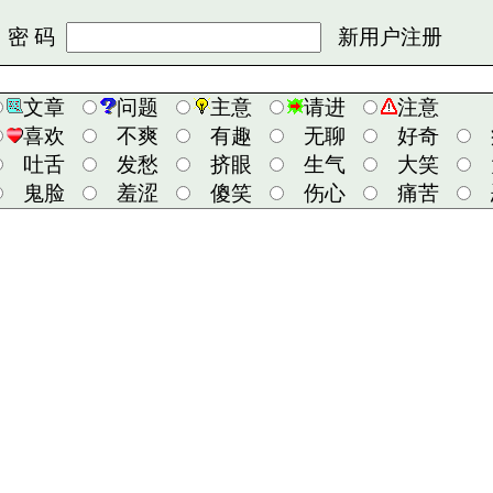
 码
新用户注册
文章
问题
主意
请进
注意
喜欢
不爽
有趣
无聊
好奇
吐舌
发愁
挤眼
生气
大笑
鬼脸
羞涩
傻笑
伤心
痛苦