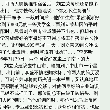
气，可两人调换推销宿舍后，刘立荣每晚还是能多
出门，他才恍然大悟地说：“你太不注意细节
干干净净，一段时间后，他的“生意”果然渐渐好
了800元的一等奖学金，而刘立荣却因为平时
配时，尽管刘立荣专业成绩并不出色，但却有3
而学习成绩好的李盛好不容易才将工作落实在长沙
。哪想到1995年3的一天，刘立荣来到长沙找
淡了创业激情，到时就没有闯劲了……”李盛听
年3月30日，两个同窗好友坐上了南下的火
，刘立荣建议去中山市。谁知到了中山市一个星
。出门前，李盛不慎碰翻水杯，将两人的简历浸
走。可刘立荣却将简历夹进一本书里，又认真地压
负责招聘的副总经过交谈，对他俩良好的专业知识
，已经不成样子了。那位副总不由皱了皱眉头。到
们去问问吧！”当他们询问时，那位副总马上反问
我同学，专业如识比我过硬，既然你相信我，也应