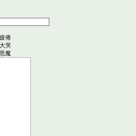
疲倦
大哭
恶魔