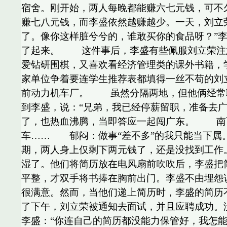
宿舍。刚开始，两人每晚都能赚六七元钱，可不
赚七八元钱，而李盛依然越赚越少。一天，刘立
了。像你这样脏兮兮的，谁敢买你的食品呀？”
了起来。 这件事后，李盛有些佩服刘立荣注意
爱钻研围棋，又喜欢看经济管理类的课外书籍，
家单位争着要连学生推荐表都填得一丝不苟的刘
前动力机车厂。 虽然分隔两地，但他俩经常联
到李盛，说：“兄弟，我已经停薪留职，准备去
了，也热血沸腾，当即答应一起闯广东。 南下
车…… 郁闷：做事“差不多”的我只能当下属
期，两人身上仅剩下两元钱了，还是没找到工
湿了。他们将简历放在电风扇前吹吹后，李盛把
平整，才双手将书捧在胸前出门。李盛不由埋怨
很满意。然而，当他们递上简历时，李盛的简历
了下午，刘立荣被通知去面试，并且应聘成功。
李盛：“你连自己的简历都没能力保管好，我怎