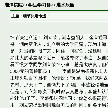
湘潭棋院
>>
学生学习群
>>
灌水乐园
主题：细节决定命运！
细节决定命运！ 刘立荣，湖南益阳人，金立通讯集
盛，湖南新化人，刘立荣的大学同窗，现为上海
是一对当初同闯广东，同住一间宿舍，没钱时一
如此大的落差呢？近日，笔者专访了李盛，从他
看不惯大学同学刘立荣在小事上总是太较真，但
5000元的普通职员！ 李盛是湖南省新化县人
正埋头独自下围棋，他便说：“兄弟，我们来两
农村。那天下午，他俩共下了3盘，李盛轻松地
但是，刘立荣每次下棋时都认真思考，李盛却认
能让他3子了。李盛很纳闷地问：“你怎么提高
用，刘立荣提出利用晚自习后的时间，到各个男