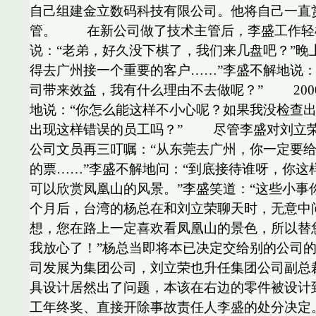
自己组建金立数码科技有限公司。他将自己一直
管。 在新公司做了技术主管后，李盛工作轻
说：“老弟，好久没下棋了，我们来几盘吧？”晚
得去广州接一个重要的客户……”李盛不解地说：
司带来效益，我有什么理由不去做呢？” 200
地说：“你怎么能这样不小心呢？如果我没检查
出现这样错误的员工吗？” 尽管李盛对刘立荣
公司文员再三叮嘱：“从东莞去广州，你一定要
的票……”李盛不解地问：“到底接待谁呀，你这
可以欣赏凤凰山的风景。”李盛笑道：“这些小事
个月后，台湾的杨总在和刘立荣聊天时，无意中
想，您在路上一定喜欢看凤凰山的景色，所以替
我放心了！”杨总当即将本已决定交给别的公司的
司发展为集团公司，刘立荣也升任集团公司副总
具设计居然出了问题，本该在右边的零件被设计
工年终奖、直接开除事故责任人李盛的处分决定