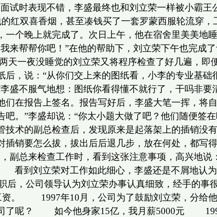
在面试时表现不错，李盛最终也和刘立荣一样被小霸
的红双喜香烟，甚至凑钱买了一套罗蒙西服轮流穿，工
，一个晚上就完成了。次日上午，他在宿舍里美美地
我来帮帮你吧！”在他的帮助下，刘立荣下午也完成了
两天一夜没睡觉的刘立荣又将程序检查了好几遍，即便
纸后，说：“从你们交上来的图纸看，小李的专业基础
”李盛不服气地想：图纸你看得懂不就行了，干吗非
他们在报告上签名。报告写好后，李盛大笔一挥，将自
吧。”李盛却说：“你太小题大做了吧？他们随便签在哪
管技术的副总检查后，发现原来是起落架上的插销没
对插销要怎么拔，拔出后后退几步，放在何处，都写得
而，副总来检查工作时，看到这张注意事项，高兴地说
 看到刘立荣对工作如此细心，李盛还是不屑地认为
管辞职后，公司领导认为刘立荣办事认真细致，经手的
工资。 1997年10月，公司为了鼓励刘立荣，分给
了呢？ 如今他身家15亿，我月薪5000元 19