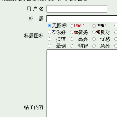
用 户 名
密
标 题
无图标
你好
赞扬
反对
标题图标
摆谱
高兴
忧愁
晕倒
弱智
急死
帖子内容