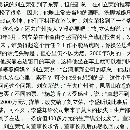
赏识的刘立荣带到了东莞，担任副总。在刘立荣的推
松了很多。因此，他晚上常去当地的酒吧、洗脚城娱乐
上9点多钟，他们下棋正在兴头时，刘立荣接到了一个
“这么晚了还去广州接人？没必要吧！”刘立荣却说：
0年3月，刘立荣在审查由李盛写的生产流程报告时，发现
出来，谁负得起这个责任？工作不能马虎啊，你换位思
的话点头称是，但心里仍不以为然。2000年5月的一
给他买靠右边窗口的车票，这样他坐在车上就可以看到
样婆婆妈妈？”刘立荣说：“台湾顺翔公司的杨总，他
你也装在心里，累不？”可令他没有想到的是，这件小
问起这个问题。刘立荣说：“车去广州时，凤凰山在您
您买了不同的票。”杨总听了大受感动，说：“真想不
2000万元订货单，改交给了刘立荣。李盛听说此事后
裁。可不久，李盛却给公司带来了莫大的损失：生产
到了左边，一条价值400多万元的生产线全报废了。
。刘立荣忙向董事长求情，董事长最后虽然收回成命