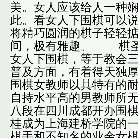
美。女人应该给人一种
此。看女人下围棋可以
将精巧圆润的棋子轻轻
间，极有雅趣。 棋圣
女人下围棋，等于教会三
普及方面，有着得天独
围棋女教师以其特有的
自持水平高的男教师所
八段在四川成都开办围
桂成为上海建桥学院的
棋手和不知名的业余女