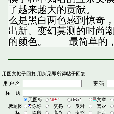
了越来越大的贡献。 
么是黑白两色感到惊奇
出新、变幻莫测的时尚
的颜色。 最简单的，
用图文帖子回复
用所见即所得帖子回复
用 户 名
密 码
标 题
无图标
文章
标题图
你好
赞扬
反对
喜欢
标
摆谱
高兴
忧愁
吐舌