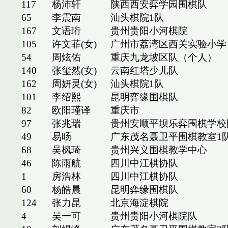
117
杨沛轩
陕西西安弈学园围棋队
65
李震南
汕头棋院1队
167
文语珩
贵州贵阳小河棋院
105
许文菲(女)
广州市荔湾区西关实验小学
54
周炫佑
重庆九龙坡区队（个人）
140
张玺然(女)
云南红塔少儿队
162
周妍灵(女)
汕头棋院1队
101
李绍熙
昆明弈缘围棋队
82
欧阳瑾译
重庆市
97
张兆瑞
贵州安顺平坝乐弈围棋学校
49
易旸
广东茂名聂卫平围棋教室1
68
吴枫琦
贵州兴义围棋教学中心
46
陈雨航
四川中江棋协队
1
房浩林
四川中江棋协队
60
杨皓晨
昆明弈缘围棋队
124
张力昆
北京海淀棋院
4
吴一可
贵州贵阳小河棋院队