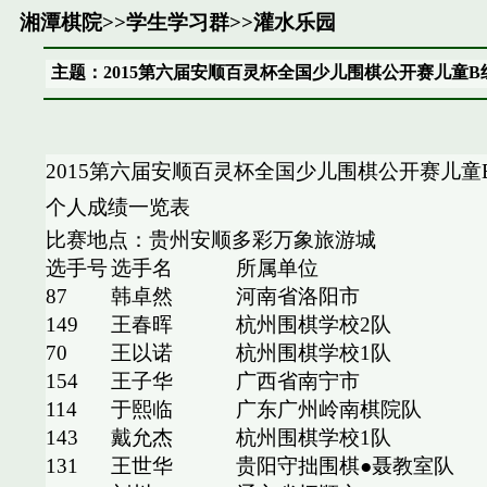
湘潭棋院
>>
学生学习群
>>
灌水乐园
主题：2015第六届安顺百灵杯全国少儿围棋公开赛儿童
2015第六届安顺百灵杯全国少儿围棋公开赛儿童
个人成绩一览表
比赛地点：贵州安顺多彩万象旅游城
选手号
选手名
所属单位
87
韩卓然
河南省洛阳市
149
王春晖
杭州围棋学校2队
70
王以诺
杭州围棋学校1队
154
王子华
广西省南宁市
114
于熙临
广东广州岭南棋院队
143
戴允杰
杭州围棋学校1队
131
王世华
贵阳守拙围棋●聂教室队