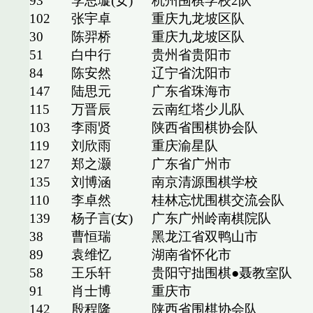
93
李思璇(女)
杭州围棋学校2队
102
张宇卓
重庆九龙坡区队
30
陈羿桥
重庆九龙坡区队
51
白中行
贵州省贵阳市
84
陈安然
辽宁省沈阳市
147
陆思元
广东省珠海市
115
万晋辰
云南红塔少儿队
103
李雨贤
陕西省围棋协会队
119
刘欣雨
重庆渝星队
127
郑之灏
广东省广州市
135
刘博涵
南京清源围棋学校
110
李卓然
桂林忘忧围棋交流会队
139
杨子言(女)
广东广州岭南棋院队
38
曹恒瑞
黑龙江省双鸭山市
89
袁维忆
湖南省怀化市
58
王乐轩
贵阳守拙围棋●聂教室队
91
肖士博
重庆市
142
殷程隆
陕西省围棋协会队