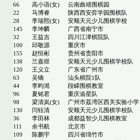
66
高小语(女)
云南曲靖围棋园
22
马博睿
陕西西安弈学园围棋队
28
李瑞熙(女)
安顺天元少儿围棋学校
145
李坤麟
广西省南宁市
32
王益吉
四川江津棋院队
100
邱敬源
重庆市
155
赵恒彬
贵州省贵阳市
138
兰嘉煜
安顺天元少儿围棋学校队
120
王义立
广东省广州市
63
吴镝
汕头棋院1队
44
李昀澔
段嵘围棋教室
96
夏铭君
重庆渝星队
98
梁清岚(女)
广州市荔湾区西关实验小学
130
闫钰清
安顺天元少儿围棋学校队
36
李田林
成都益智少儿围棋教室
111
余书航
北京市
109
陈鹏宇
四川省绵竹市