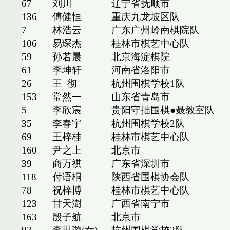
67
刘川
辽宁省抚顺市
136
傅健恒
重庆九龙坡区队
7
林浩云
广东广州岭南棋院队
106
易琛杰
桂林市棋艺中心队
59
孙若晨
北京海淀棋院
61
李坤轩
河南省洛阳市
26
王
彻
杭州围棋学校1队
153
常然一
山东省青岛市
5
李欣宸
贵阳守拙围棋●聂教室队
35
李春宇
杭州围棋学校2队
69
王梓桂
桂林市棋艺中心队
160
尹之上
北京市
39
商万祺
广东省深圳市
118
付语桐
陕西省围棋协会队
78
祝梓博
桂林市棋艺中心队
123
甘天澍
广西省南宁市
163
殷子航
北京市