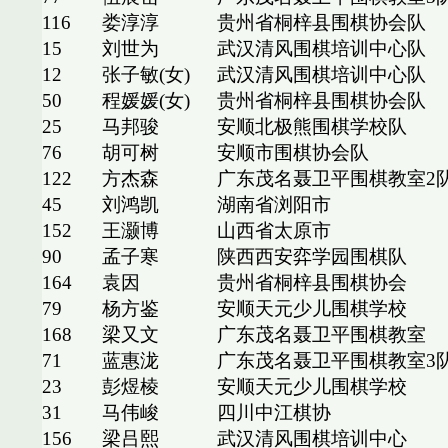
116
娄淳淳
贵州省桐梓县围棋协会队
15
刘世为
武汉清风围棋培训中心队
12
张子敏(女)
武汉清风围棋培训中心队
50
程媛媛(女)
贵州省桐梓县围棋协会队
25
马邦骏
安顺北极熊围棋学校队
76
胡可树
安顺市围棋协会队
122
方杰森
广东茂名聂卫平围棋教室2
45
刘鸿凯
湖南省浏阳市
152
王灏博
山西省太原市
90
孟子寒
陕西西安弈学园围棋队
164
袁因
贵州省桐梓县围棋协会
79
杨方鉴
安顺天元少儿围棋学校
168
梁又文
广东茂名聂卫平围棋教室
71
蓝惠泷
广东茂名聂卫平围棋教室3
23
彭煜棱
安顺天元少儿围棋学校
31
马伟峻
四川中江棋协
156
梁吕熙
武汉清风围棋培训中心