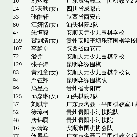
10
刘煜峰
广东茂名聂卫平围棋教室2
24
邹天昳(女)
四川省成都市
33
张皓轩
陕西省西安市
80
江妍恬(女)
汕头棋院2队
47
朱恒毅
安顺天元少儿围棋学校
159
贺剑清(女)
贵州安顺平坝乐弈围棋学校
107
李麟卓
陕西省西安市
72
潘羿
安顺天元少儿围棋学校
129
张子涛
昆明弈缘围棋
83
黄雅童(女)
安顺天元少儿围棋学校队
94
严钰翔
昆明弈缘围棋队
99
冯昱杰
贵州省贵阳市
125
邱嘉琳(女)
汕头棋院2队
37
刘骐宁
广东茂名聂卫平围棋教室3
52
徐璋柯
贵州贵阳小河棋院队
48
唐锦腾
贵州贵阳小河棋院
16
苏靖峰
安顺市围棋协会队
77
伍展岳
广东茂名聂卫平围棋教室3