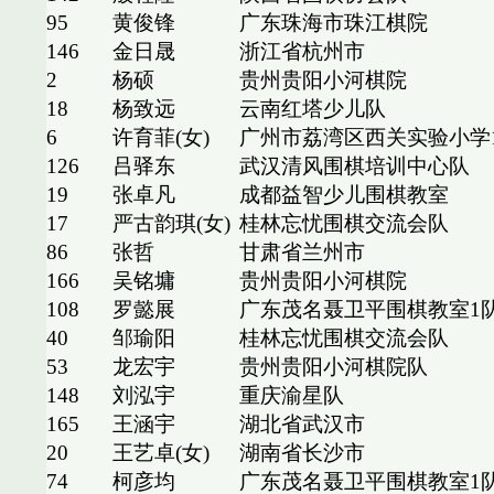
95
黄俊锋
广东珠海市珠江棋院
146
金日晟
浙江省杭州市
2
杨硕
贵州贵阳小河棋院
18
杨致远
云南红塔少儿队
6
许育菲(女)
广州市荔湾区西关实验小学
126
吕驿东
武汉清风围棋培训中心队
19
张卓凡
成都益智少儿围棋教室
17
严古韵琪(女)
桂林忘忧围棋交流会队
86
张哲
甘肃省兰州市
166
吴铭墉
贵州贵阳小河棋院
108
罗懿展
广东茂名聂卫平围棋教室1
40
邹瑜阳
桂林忘忧围棋交流会队
53
龙宏宇
贵州贵阳小河棋院队
148
刘泓宇
重庆渝星队
165
王涵宇
湖北省武汉市
20
王艺卓(女)
湖南省长沙市
74
柯彦均
广东茂名聂卫平围棋教室1