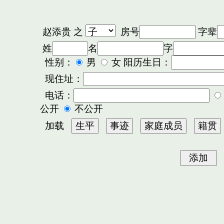
赵添贵
之
房号
字辈
姓
名
字
性别：
男
女 阳历生日：
现住址：
电话：
公开
不公开
加载