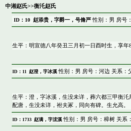
中湘赵氏
>>
衡汑赵氏
性别：男 房号
ID：10 赵添贵，字爵一，号脩严
生平：明宣德八年癸丑三月初一日酉时生，享年8
性别：男 房号：河边 关系：
ID：11
赵澄，字冰溪
生平：澄，字冰溪，生没未详，葬六都三甲衡汑
配唐，生没未详，袝夫冢，同向有碑。生允高。
性别：男 房号：樟树 关系
ID：1733
赵满，字浤溪