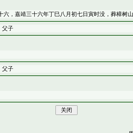
十六，嘉靖三十六年丁巳八月初七日寅时没，葬樟树
：父子
：父子