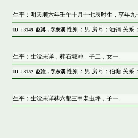
生平：明天顺六年壬午十月十七辰时生，享年九
性别：男 房号：油铺 关系
ID：3145
赵溥，字泉溪
生平：生没未详，葬石塅冲。子二，女一。
性别：男 房号：伯塘 关系
ID：3157
赵淮，字东溪
生平：生没未详葬六都三甲老虫坪，子一。