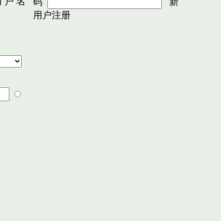
 户 名
码
新
用户注册