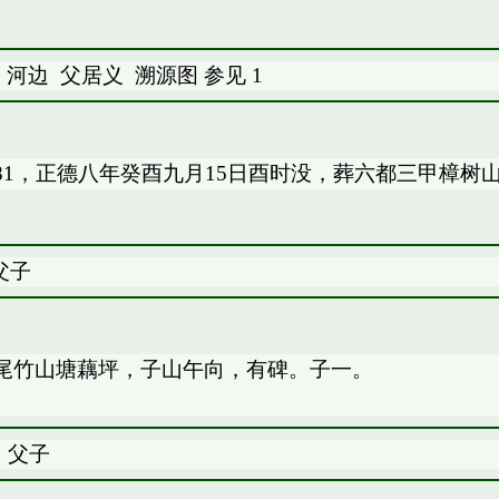
：河边
父居义
溯源图
参见
1
1，正德八年癸酉九月15日酉时没，葬六都三甲樟树
父子
尾竹山塘藕坪，子山午向，有碑。子一。
：父子