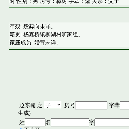
时 性别：男 房号：樟树 字辈：燿 关系：父子
卒殁: 殁葬向未详。
籍贯: 杨嘉桥镇柳湖村旷家组。
家庭成员: 婚育未详。
赵东範
之
房号
字辈
生成)
姓
名
字