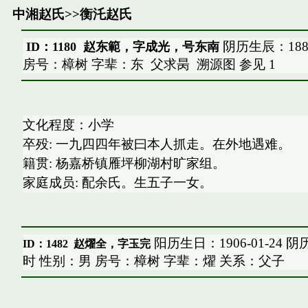
中湘赵氏
>>
衡汑赵氏
阴历生辰：188
ID：1180 赵东範，字成光，号东南
房号：樟树 字辈：东
父求昺
溯源图
参见
1
文化程度：小学
卒殁: 一九四四年被曰本人抓走。在外地遇难。
籍贯: 杨嘉桥镇雁坪柳湖村旷家组。
家庭成员: 配余氏。生五子一女。
阳历生日：1906-01-24 
ID：1482
赵燿全，字玉完
时 性别：男 房号：樟树 字辈：燿 关系：父子