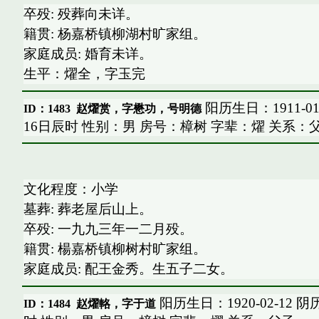
卒殁: 殁葬向未详。
籍贯: 杨嘉桥镇柳湖村旷家组。
家庭成员: 婚育未详。
生平：燿全，字玉完
阳历生日：1911-01
ID：1483
赵燿赏，字懋功，号明德
16日辰时 性别：男 房号：樟树 字辈：燿 关系：
文化程度：小学
墓葬: 葬老屋后山上。
卒殁: 一九九三年一二月殁。
籍贯: 楊嘉桥镇柳树村旷家组。
家庭成员: 配王金秀。生五子二女。
阳历生日：1920-02-12 
ID：1484
赵燿輅，字于道