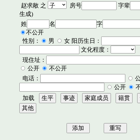
赵求敞
之
房号
字辈
生成)
姓
名
字
不公开
性别：
男
女 阳历生日：
文化程度：
现住址：
公开
不公开
电话：
公开
加载