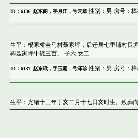
性别：男 房号：樟
ID：6136
赵东阁，字月江，号云章
生平：楊家桥金马村聂家坪，后迁居七里铺村長
葬聂家坪牛轭三亩。 子六 女二。
性别：男 房号：樟
ID：6137
赵东玳，字玉珊，号泽珍
生平：光绪十三年丁亥二月十七日亥时生。殁葬向