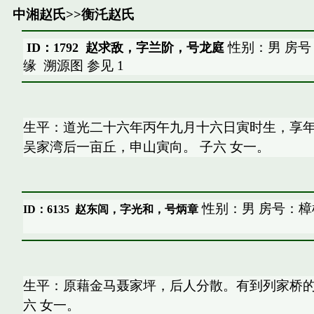
中湘赵氏
>>
衡汑赵氏
性别：男 房号
ID：1792 赵求敌，字兰阶，号龙庭
缘
溯源图
参见
1
生平：道光二十六年丙午九月十六日寅时生，享年
吴家湾后一亩丘，申山寅向。 子六 女一。
性别：男 房号：樟
ID：6135
赵东闾，字光和，号炳章
生平：原藉金马聂家坪，后人分散。有到列家桥
六 女一。