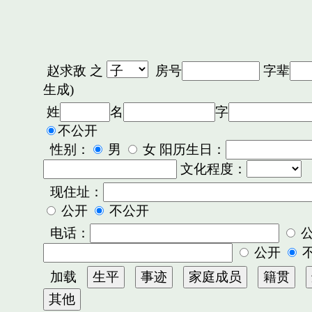
赵求敌
之
房号
字辈
生成)
姓
名
字
不公开
性别：
男
女 阳历生日：
文化程度：
现住址：
公开
不公开
电话：
公开
加载