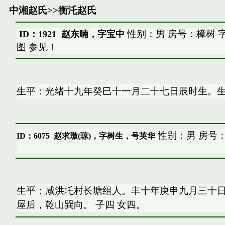
中湘赵氏
>>
衡汑赵氏
性别：男 房号：樟树 
ID：1921 赵东暔，字宝中
图
参见
1
生平：光绪十九年癸巳十一月二十七日辰时生。
性别：男 房号：
ID：6075
赵求璈(琼)，字树生，号英华
生平：咸洪圫村长塘组人。丰十年庚申九月三十日
屋后，乾山巽向。 子四 女四。