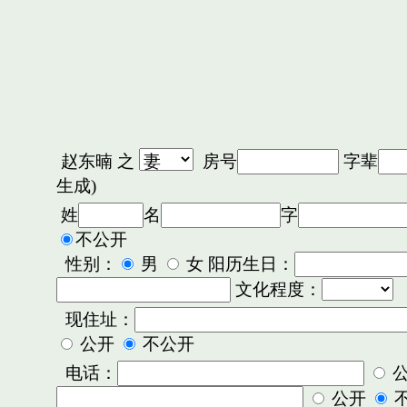
赵东暔
之
房号
字辈
生成)
姓
名
字
不公开
性别：
男
女 阳历生日：
文化程度：
现住址：
公开
不公开
电话：
公开