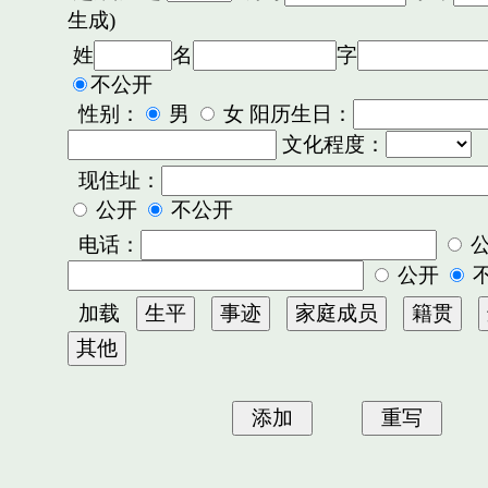
生成)
姓
名
字
不公开
性别：
男
女 阳历生日：
文化程度：
现住址：
公开
不公开
电话：
公开
加载