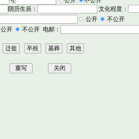
号
公开
不公开
阴历生辰：
文化程度：
公开
不公开
公开
不公开 电邮：