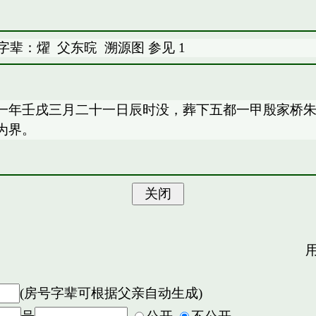
 字辈：燿
父东晥
溯源图
参见
1
一年壬戌三月二十一日辰时没，葬下五都一甲殷家桥
为界。
用
(房号字辈可根据父亲自动生成)