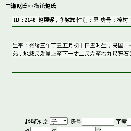
中湘赵氏
>>
衡汑赵氏
性别：男 房号：樟树
ID：2148 赵燿琢，字敦旅
生平：光绪三年丁丑五月初十日丑时生，民国十
弟，地裁尺发量上至下一丈二尺左至右九尺窖石
赵燿琢
之
房号
字辈