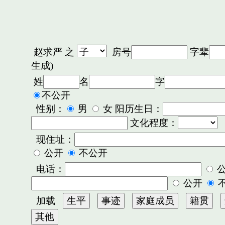
赵求严
之
房号
字辈
生成)
姓
名
字
不公开
性别：
男
女 阳历生日：
文化程度：
现住址：
公开
不公开
电话：
公开
加载