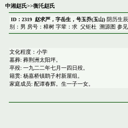
中湘赵氏
>>
衡汑赵氏
阴历生辰：
ID：2319 赵求严，字岳生，号玉乔(玉山)
别：男 房号：樟树 字辈：求
父钜杜
溯源图
参
文化程度：小学
墓葬: 葬荆洲太阳坪。
卒殁: 一九二二年七月一四日殁。
籍贯: 杨嘉桥镇鹞子村新屋组。
家庭成员: 配谭春辉。生一子一女。