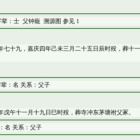
字辈：士
父钟巃
溯源图
参见
1
年七十九，嘉庆四年己未三月二十五日辰时殁，葬十
字辈：名 关系：父子
年戊午十一月十九日巳时殁，葬寺冲东茅塘祔父冢。
：名 关系：父子