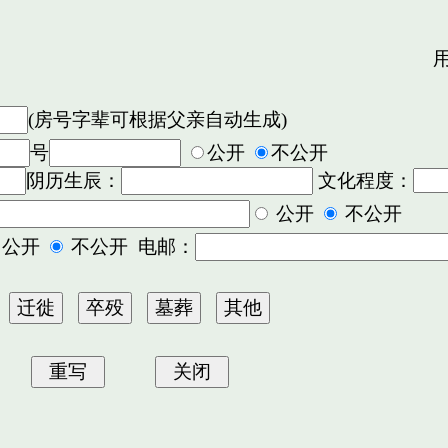
用
(房号字辈可根据父亲自动生成)
号
公开
不公开
阴历生辰：
文化程度：
公开
不公开
公开
不公开 电邮：