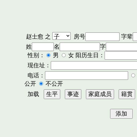
赵士愈
之
房号
字辈
姓
名
字
性别：
男
女 阳历生日：
现住址：
电话：
公开
不公开
加载