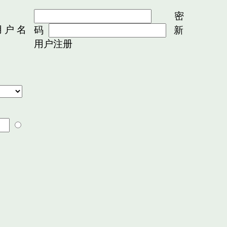
密
 户 名
码
新
用户注册