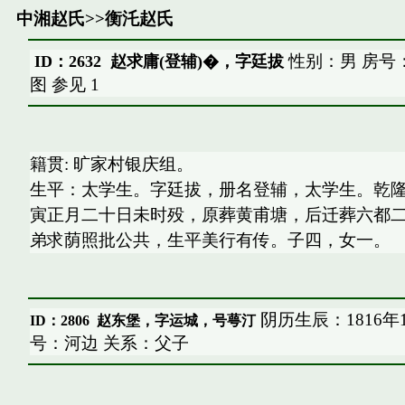
中湘赵氏
>>
衡汑赵氏
性别：男 房号
ID：2632 赵求庸(登辅)�，字廷拔
图
参见
1
籍贯: 旷家村银庆组。
生平：太学生。字廷拔，册名登辅，太学生。乾
寅正月二十日未时殁，原葬黄甫塘，后迁葬六都
弟求荫照批公共，生平美行有传。子四，女一。
阴历生辰：1816年
ID：2806
赵东堡，字运城，号萼汀
号：河边 关系：父子