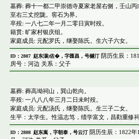
墓葬: 葬十一都二甲崇德寺夏家老屋右侧，壬山
至右三丈挖陇。窖石为界。
卒殁: 一八七二年一月二零日寅时殁。
籍贯: 旷家村银庆组。
家庭成员: 元配罗氏，继娶陈氏。生六子六女。
阴历生辰：181
ID：2807
赵东瀼)佐�，字匯昌，号樾汀
房号：河边 关系：父子
墓葬: 葬高坳祠山，巽山乾向。
卒殁: 一八八八年三月二日未时殁。
家庭成员: 元配汤氏，继娶陈氏。生三子二女。
生平：太学生。性温志笃，绩学富文，昌勸重修
阴历生辰：1822年
ID：2808
赵东嵩，字朝泰，号云汀