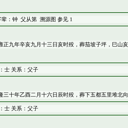
字辈：钟
父从第
溯源图
参见
1
雍正九年辛亥九月十三日亥时殁，葬茄坡子坪，巳山
：士 关系：父子
隆三十年乙酉二月十六日辰时殁，葬下五都五里堆北
：士 关系：父子