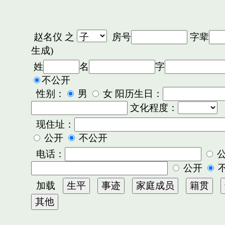
赵名仪
之
房号
字辈
生成)
姓
名
字
不公开
性别：
男
女 阳历生日：
文化程度：
现住址：
公开
不公开
电话：
公开
加载