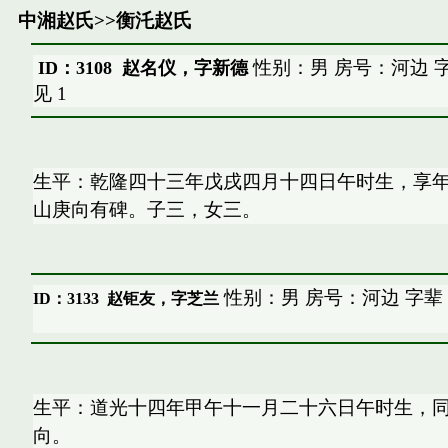
中湘赵氏
>>
衡汑赵氏
性别：男 房号：河边 
ID：3108 赵名仪，字新德
见
1
生平：乾隆四十三年戊戌四月十四日午时生，享
山庚向有碑。子三，女三。
性别：男 房号：河边 字辈
ID：3133
赵钜友，字芝兰
生平：道光十四年甲午十一月二十六日午时生，
向。