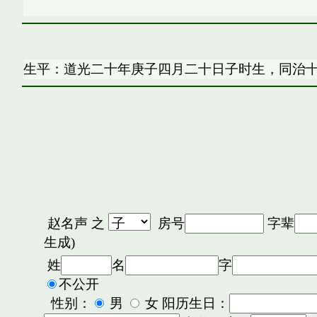
生平：道光二十年庚子四月二十日子时生，同治
赵名声
之
房号
字辈
生成)
姓
名
字
不公开
性别：
男
女 阳历生日：