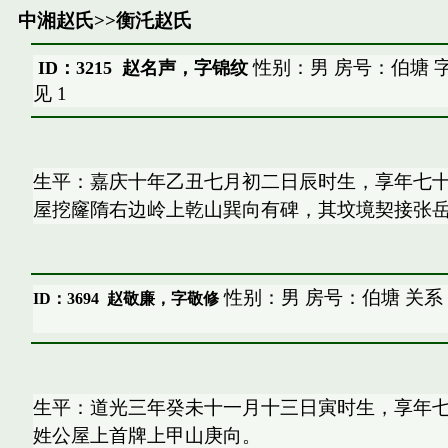
中湘赵氏
>>
衡汑赵氏
性别：男 房号：伯塘 
ID：3215 赵名声，字锦纹
见
1
生平：嘉庆十年乙丑七月初二日辰时生，享年七
屋挖窿隋右边岭上乾山巽向有碑，其坟境契接张
性别：男 房号：伯塘 关系
ID：3694
赵敬廉，字敬修
生平：道光三年癸未十一月十三日寅时生，享年
姓公屋上首牌上甲山庚向。