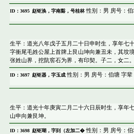
性别：男 房号：伯
ID：3695
赵钜涣，字南谿，号桂林
生平：道光八年戊子五月二十日申时生，享年七
字衝尾毛姓公屋上首牌上艮山坤向兼丑未，其坟
张姓山界，挖阬窖石为界，有印契。子二，女二
性别：男 房号：伯塘 字辈
ID：3697
赵钜器，字玉成
生平：道光十年庚寅二月二十六日辰时生，享年
山申向兼艮坤。
性别：男 房号：伯
ID：3698
赵钜瑚，字刯（左加二�