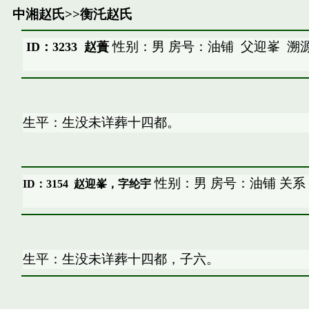
中湘赵氏
>>
衡汑赵氏
性别：男 房号：油铺
父迎峯
溯
ID：3233 赵蕢
生平：生没未详葬十四都。
性别：男 房号：油铺 关系
ID：3154
赵迎峯，字纶宇
生平：生没未详葬十四都，子六。