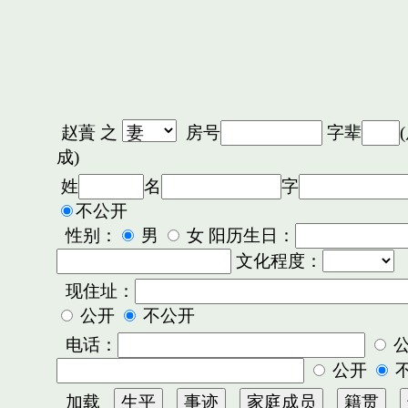
赵蕢
之
房号
字辈
成)
姓
名
字
不公开
性别：
男
女 阳历生日：
文化程度：
现住址：
公开
不公开
电话：
公开
加载