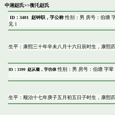
中湘赵氏
>>
衡汑赵氏
性别：男 房号：伯塘 
ID：3401 赵钟职，字公称
见
1
生平：康熙三十年辛未八月十六日辰时生，康熙
性别：男 房号：伯塘 字辈
ID：3399
赵从璨，字功倬
生平：顺治十七年庚子五月初五日子时生，康熙