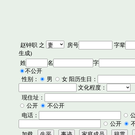
赵钟职
之
房号
字辈
生成)
姓
名
字
不公开
性别：
男
女 阳历生日：
文化程度：
现住址：
公开
不公开
电话：
公开
加载