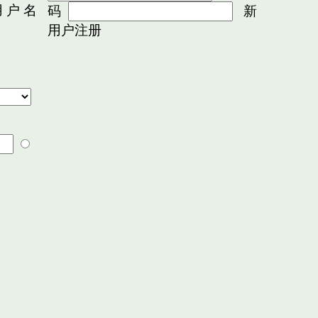
 户 名
码
新
用户注册