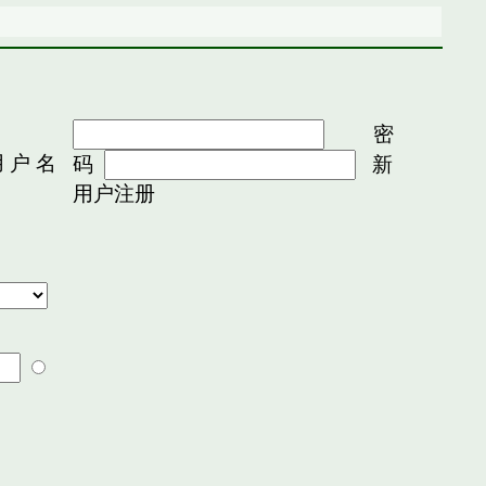
密
 户 名
码
新
用户注册