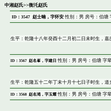
中湘赵氏
>>
衡汑赵氏
性别：男 房号：伯塘
ID：3547 赵士暔，字怀安
生平：乾隆十八年癸酉十二月初二日未时生，嘉
性别：男 房号：伯塘 字
ID：3567
赵名峯，字建日
生平：乾隆五十二年丁未十月十七日子时生，道
性别：男 房号：伯塘 字
ID：3568
赵名澔，字玉耀