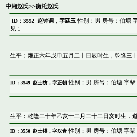
中湘赵氏
>>
衡汑赵氏
性别：男 房号：伯塘 
ID：3552 赵钟调，字廷玉
见
1
生平：雍正六年戊申五月二十日辰时生，乾隆三
性别：男 房号：伯塘 字辈
ID：3549
赵士枋，字正朝
生平：乾隆二十年乙亥十二月二十二日亥时生，
性别：男 房号：伯塘 字辈
ID：3550
赵士楧，字汉青