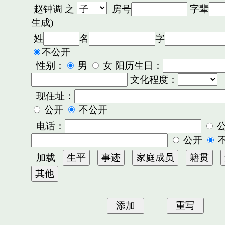
赵钟调
之
房号
字辈
生成)
姓
名
字
不公开
性别：
男
女 阳历生日：
文化程度：
现住址：
公开
不公开
电话：
公开
加载