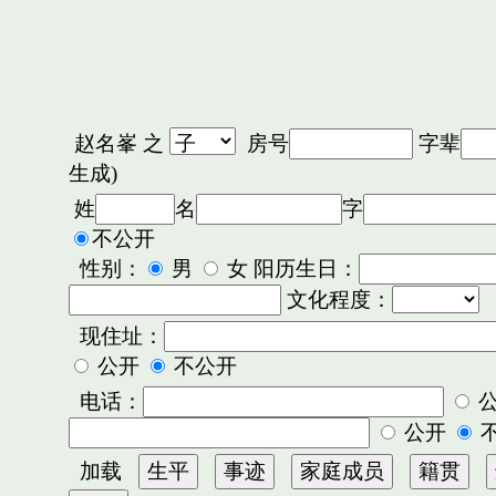
赵名峯
之
房号
字辈
生成)
姓
名
字
不公开
性别：
男
女 阳历生日：
文化程度：
现住址：
公开
不公开
电话：
公开
加载