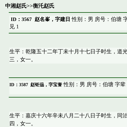
中湘赵氏
>>
衡汑赵氏
性别：男 房号：伯塘 
ID：3567 赵名峯，字建日
见
1
生平：乾隆五十二年丁未十月十七日子时生，道
三，女一。
性别：男 房号：伯塘 字辈
ID：3587
赵钜偘，字宝誉
生平：嘉庆十六年辛未八月二十八日子时生，同
四，女一。