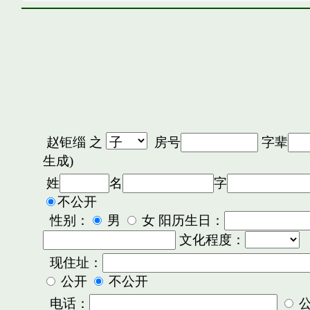
赵钜缁
之
房号
字辈
生成)
姓
名
字
不公开
性别：
男
女 阳历生日：
文化程度：
现住址：
公开
不公开
电话：