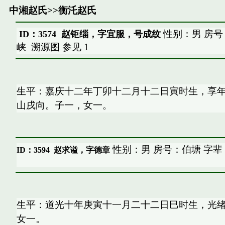
中湘赵氏
>>
衡汑赵氏
性别：男 房号
ID：3574 赵钜缁，字宜服，号成纹
峡
溯源图
参见
1
生平：嘉庆十二年丁卯十二月十二日寅时生，享
山戌向。子一，女一。
性别：男 房号：伯塘 字辈
ID：3594
赵求谥，字德章
生平：道光十年庚寅十一月二十二日巳时生，光
女一。