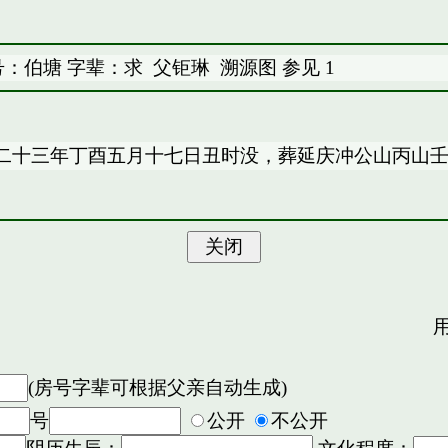
号：伯塘 字辈：求
父钜琳
溯源图
参见
1
二十三年丁酉五月十七日丑时没，葬延庆冲公山丙山
用
(房号字辈可根据父亲自动生成)
号
公开
不公开