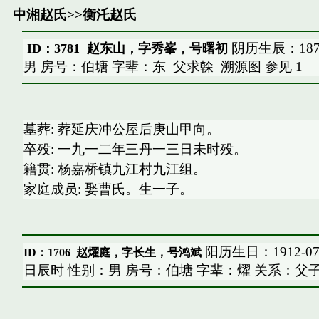
中湘赵氏
>>
衡汑赵氏
阴历生辰：187
ID：3781 赵东山，字秀峯，号曙初
男 房号：伯塘 字辈：东
父求榦
溯源图
参见
1
墓葬: 葬延庆冲公屋后庚山甲向。
卒殁: 一九一二年三丹一三日未时殁。
籍贯: 杨嘉桥镇九江村九江组。
家庭成员: 娶曹氏。生一子。
阳历生日：1912-07
ID：1706
赵燿庭，字长生，号鸿斌
日辰时 性别：男 房号：伯塘 字辈：燿 关系：父