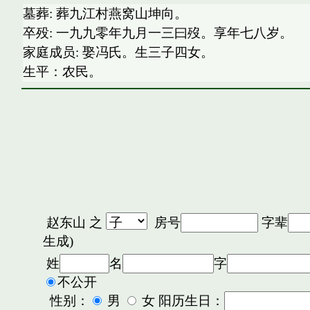
墓葬: 葬九江村燕窝山坤向。
卒殁: 一九九零年九月一三曰歿。享年七八岁。
家庭成员: 娶冯氏。生三子四女。
生平：农民。
赵东山
之
房号
字辈
生成)
姓
名
字
不公开
性别：
男
女 阳历生日：