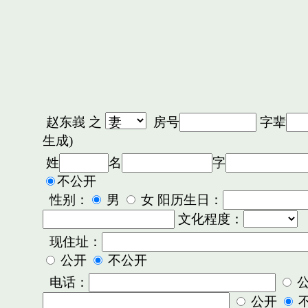
赵东峩
之
房号
字辈
生成)
姓
名
字
不公开
性别：
男
女 阳历生日：
文化程度：
现住址：
公开
不公开
电话：
公开