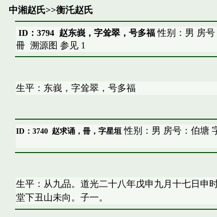
中湘赵氏
>>
衡汑赵氏
性别：男 房号
ID：3794 赵东峩，字耸翠，号多福
冊
溯源图
参见
1
生平：东峩，字耸翠，号多福
性别：男 房号：伯塘 
ID：3740
赵求诵，冊，字星垣
生平：从九品。道光二十八年戊申九月十七日申
堂下丑山未向。子一。