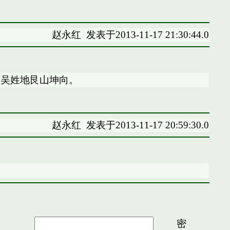
赵永红
发表于2013-11-17 21:30:44.0
岭吴姓地艮山坤向。
赵永红
发表于2013-11-17 20:59:30.0
密