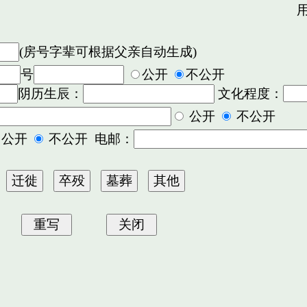
用
(房号字辈可根据父亲自动生成)
号
公开
不公开
阴历生辰：
文化程度：
公开
不公开
公开
不公开 电邮：