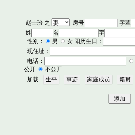
赵士玢
之
房号
字辈
姓
名
字
性别：
男
女 阳历生日：
现住址：
电话：
公开
不公开
加载